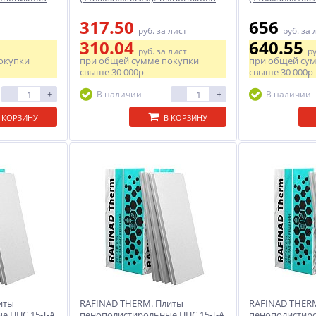
317.50
656
руб.
за лист
руб.
за 
310.04
640.55
руб.
за лист
р
окупки
при общей сумме покупки
при общей су
свыше
30 000р
свыше
30 000р
-
+
-
+
В наличии
В наличии
 КОРЗИНУ
В КОРЗИНУ
иты
RAFINAD THERM. Плиты
RAFINAD THER
е ППС 15-Т-А
пенополистирольные ППС 15-Т-А
пенополистиро