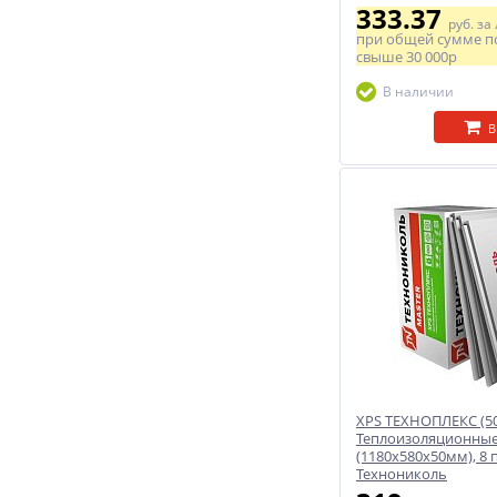
333.37
руб.
за
при общей сумме п
свыше
30 000р
В наличии
В
XPS ТЕХНОПЛЕКС (50
Теплоизоляционные
(1180x580x50мм), 8 п
Технониколь