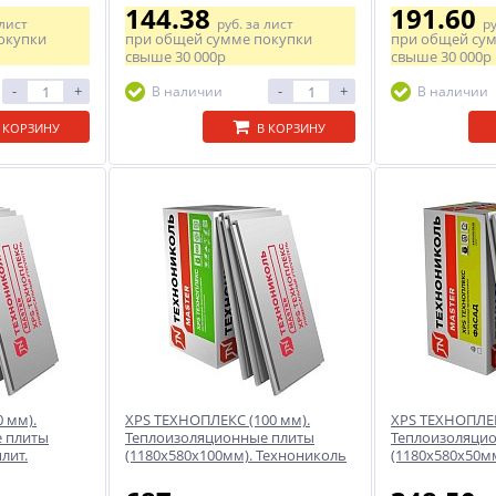
144.38
191.60
 лист
руб.
за лист
р
окупки
при общей сумме покупки
при общей су
свыше
30 000р
свыше
30 000р
-
+
-
+
В наличии
В наличии
 КОРЗИНУ
В КОРЗИНУ
 мм).
XPS ТЕХНОПЛЕКС (100 мм).
XPS ТЕХНОПЛЕК
 плиты
Теплоизоляционные плиты
Теплоизоляци
лит.
(1180x580x100мм). Технониколь
(1180x580x50м