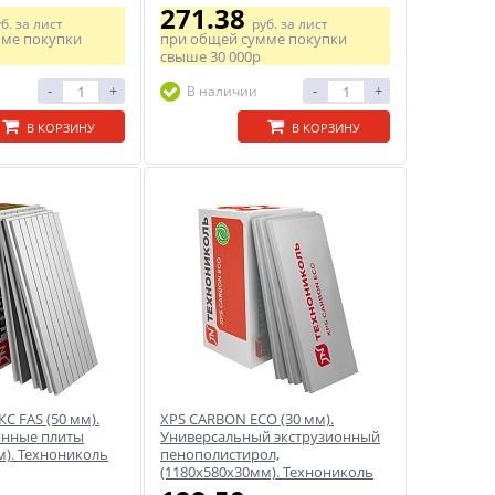
271.38
уб.
за лист
руб.
за лист
мме покупки
при общей сумме покупки
свыше
30 000р
-
+
-
+
В наличии
В КОРЗИНУ
В КОРЗИНУ
С FAS (50 мм).
XPS CARBON ЕСО (30 мм).
онные плиты
Универсальный экструзионный
м). Технониколь
пенополистирол,
(1180x580х30мм). Технониколь