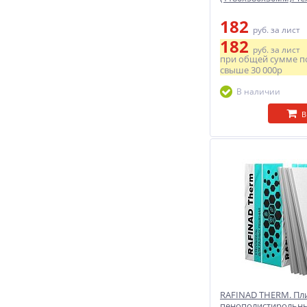
182
руб.
за лист
182
руб.
за лист
при общей сумме п
свыше
30 000р
В наличии
В
RAFINAD THERM. Пл
пенополистирольны