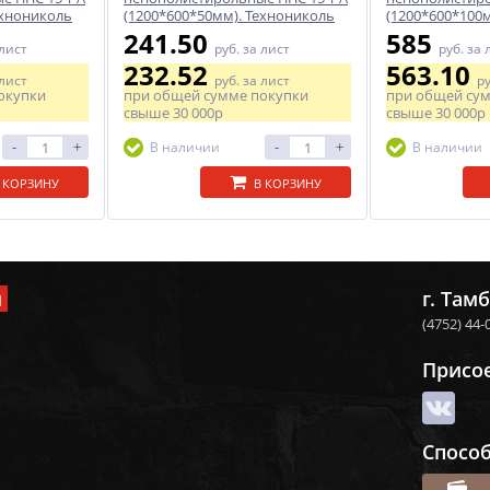
ехнониколь
(1200*600*50мм). Технониколь
(1200*600*100
241.50
585
 лист
руб.
за лист
руб.
за 
232.52
563.10
 лист
руб.
за лист
р
окупки
при общей сумме покупки
при общей су
свыше
30 000р
свыше
30 000р
-
+
-
+
В наличии
В наличии
 КОРЗИНУ
В КОРЗИНУ
и
г. Тамб
(4752) 44-
Присо
Спосо