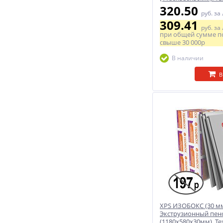
320.50
руб.
за
309.41
руб.
за
при общей сумме п
свыше
30 000р
В наличии
В
XPS ИЗОБОКС (30 мм
Экструзионный пен
(1180х580х30мм). Т