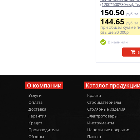
(1200*600*30мм). Т
150.50
руб.
за
144.65
руб.
за
при общей сумме п
свыше
30 000р
В наличии
В
О компании
Каталог продукци
Услуги
Краски
Оплата
Стройматериалы
Доставка
Столярные изделия
Гарантия
Электротовары
Кредит
Инструменты
Производители
Напольные покрытия
Обзоры
Плитка