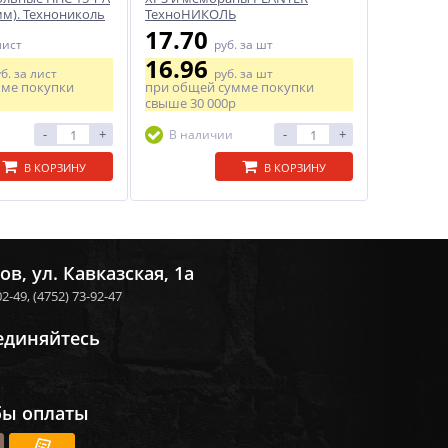
мм). Технониколь
ТехноНИКОЛЬ
17.70
лист
руб.
за шт
16.96
уб.
за лист
руб.
за шт
мме покупки
при общей сумме покупки
свыше
30 000р
-
+
-
+
В наличии
В КОРЗИНУ
В КОРЗИНУ
ов, ул. Кавказская, 1а
02-49,
(4752) 73-92-47
единяйтесь
бы оплаты