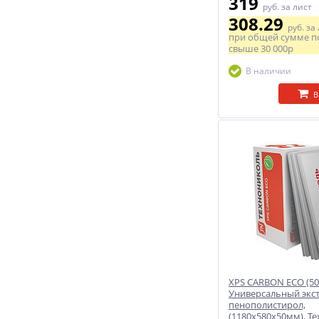
319
руб.
за лист
308.29
руб.
за
при общей сумме п
свыше
30 000р
В наличии
В
XPS CARBON ЕСО (50
Универсальный экс
пенополистирол,
(1180x580х50мм). Т