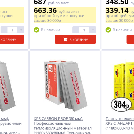
687
348.50
руб.
за лист
р
663.36
339.14
 лист
руб.
за лист
р
окупки
при общей сумме покупки
при общей су
свыше
30 000р
свыше
30 000р
-
+
-
+
В наличии
В наличии
 КОРЗИНУ
В КОРЗИНУ
 мм).
XPS CARBON PROF (80 мм).
Плиты теплои
трузионный
Профессиональный
XPS СТАНДАРТ N
теплоизоляционный материал
(1180х600х40 м
ехнониколь
(1180х580х80мм). Технониколь