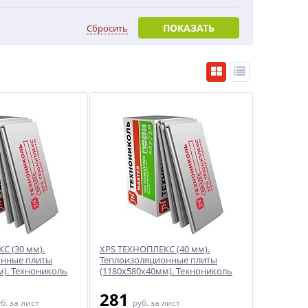
ПОКАЗАТЬ
Сбросить
С (30 мм).
XPS ТЕХНОПЛЕКС (40 мм).
онные плиты
Теплоизоляционные плиты
м). Технониколь
(1180x580x40мм). Технониколь
281
уб.
за лист
руб.
за лист