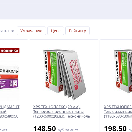
вать по
:
Умолчанию
Цене
Рейтингу
ФУНДАМЕНТ
XPS ТЕХНОПЛЕКС (20 мм).
XPS ТЕХНОПЛЕК
нный
Теплоизоляционные плиты
Теплоизоляци
80x580x50
(1200x600x20мм). Технониколь
(1180x580x30м
148.50
198.50
 лист
руб.
за лист
р