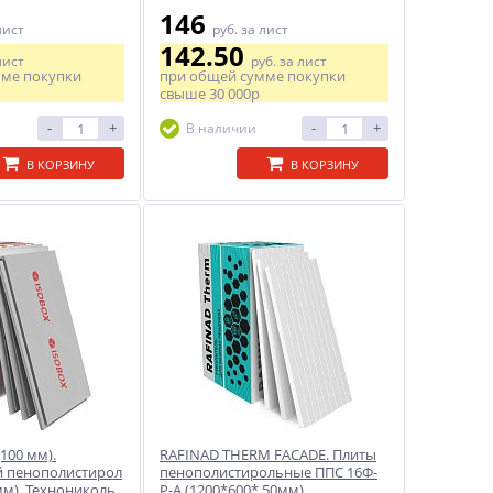
146
лист
руб.
за лист
142.50
лист
руб.
за лист
мме покупки
при общей сумме покупки
свыше
30 000р
-
+
-
+
В наличии
В КОРЗИНУ
В КОРЗИНУ
100 мм).
RAFINAD THERM FACADE. Плиты
й пенополистирол
пенополистирольные ППС 16Ф-
мм). Технониколь
Р-А (1200*600* 50мм).