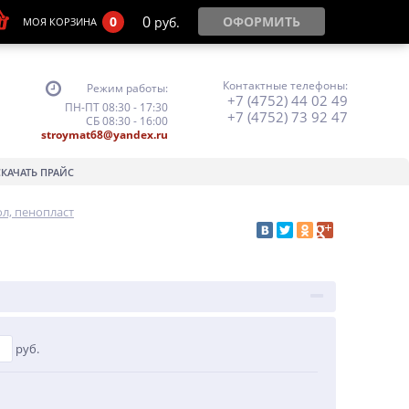
0
0
ОФОРМИТЬ
руб.
МОЯ КОРЗИНА
Контактные телефоны:
Режим работы:
+7 (4752) 44 02 49
ПН-ПТ 08:30 - 17:30
+7 (4752) 73 92 47
СБ 08:30 - 16:00
stroymat68@yandex.ru
СКАЧАТЬ ПРАЙС
л, пенопласт
руб.