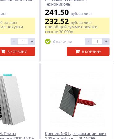
Технониколь
241.50
лист
руб.
за лист
232.52
уб.
за лист
руб.
за лист
мме покупки
при общей сумме покупки
свыше
30 000р
-
+
-
+
В наличии
В КОРЗИНУ
В КОРЗИНУ
M. Плиты
Крепеж №01 для фиксации плит
льные ППС 15-Т-А
XPS и мембраны PLANTER