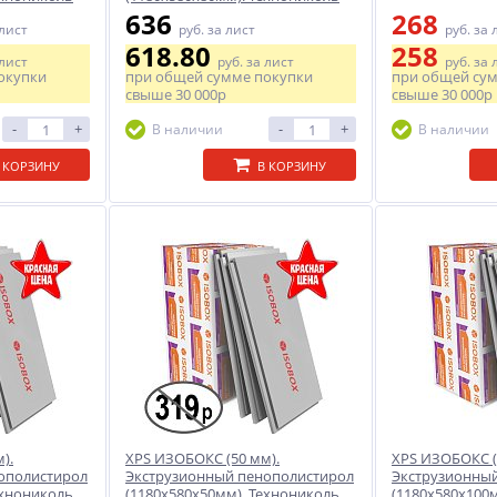
636
268
 лист
руб.
за лист
руб.
за 
618.80
258
 лист
руб.
за лист
руб.
за 
окупки
при общей сумме покупки
при общей су
свыше
30 000р
свыше
30 000р
-
+
-
+
В наличии
В наличии
 КОРЗИНУ
В КОРЗИНУ
).
XPS ИЗОБОКС (50 мм).
XPS ИЗОБОКС (
ополистирол
Экструзионный пенополистирол
Экструзионны
ехнониколь
(1180х580х50мм). Технониколь
(1180х580х100