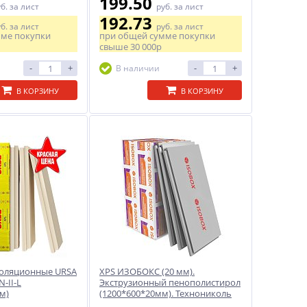
199.50
уб.
за лист
руб.
за лист
192.73
уб.
за лист
руб.
за лист
мме покупки
при общей сумме покупки
свыше
30 000р
-
+
-
+
В наличии
В КОРЗИНУ
В КОРЗИНУ
золяционные URSA
XPS ИЗОБОКС (20 мм).
-II-L
Экструзионный пенополистирол
м)
(1200*600*20мм). Технониколь