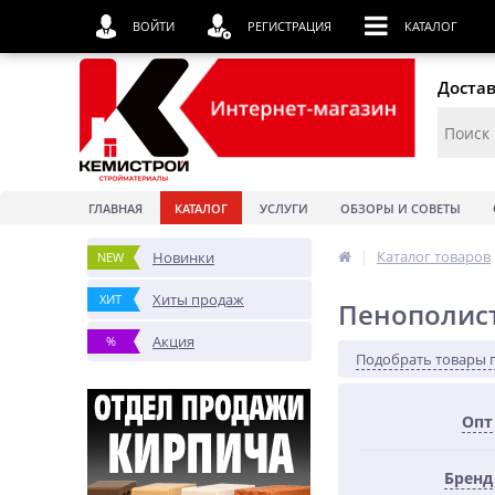
ВОЙТИ
РЕГИСТРАЦИЯ
КАТАЛОГ
Достав
ГЛАВНАЯ
КАТАЛОГ
УСЛУГИ
ОБЗОРЫ И СОВЕТЫ
|
Каталог товаров
Новинки
NEW
Хиты продаж
ХИТ
Пенополис
Акция
%
Подобрать товары 
Опт
Бренд