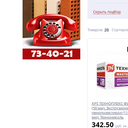
Скрыть подбор
Товаров:
20
Сортиро
XPS ТЕХНОПЛЕКС 
(50 мм). Экструзио
пенополистирол (11
мм). Технониколь
342.50
руб.
за