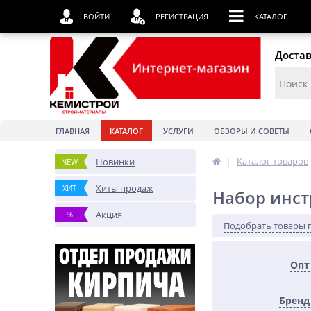
ВОЙТИ
РЕГИСТРАЦИЯ
КАТАЛОГ
Достав
ГЛАВНАЯ
КАТАЛОГ
УСЛУГИ
ОБЗОРЫ И СОВЕТЫ
|
Каталог товаров
Новинки
NEW
Хиты продаж
ХИТ
Набор инс
Акция
%
Подобрать товары 
Опт
Бренд