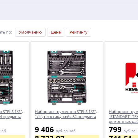
ть по
:
Умолчанию
Цене
Рейтингу
 STELS 1/2",
Набор инструментов STELS 1/2",
Набор инструм
 94 предмета
1/4", пластик., кейс 82 предмета
"STANDART" ТЕ
ремонтных раб
9 406
799
наб
руб.
за наб
руб.
за 