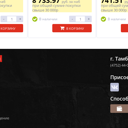
8 733.97
741.51
наб
руб.
за наб
р
окупки
при общей сумме покупки
при общей су
свыше
30 000р
свыше
30 000р
-
+
-
+
В наличии
В наличии
 КОРЗИНУ
В КОРЗИНУ
и
г. Тамб
(4752) 44-
Присо
Спосо
дение