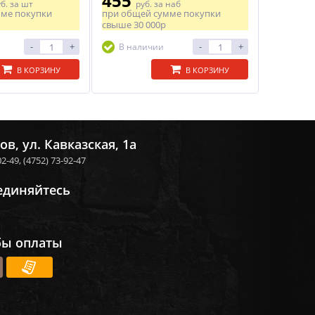
455
уб.
за шт
руб.
за наб
мме покупки
при общей сумме покупки
свыше
30 000р
-
+
-
+
В наличии
В КОРЗИНУ
В КОРЗИНУ
ов, ул. Кавказская, 1а
02-49,
(4752) 73-92-47
единяйтесь
бы оплаты