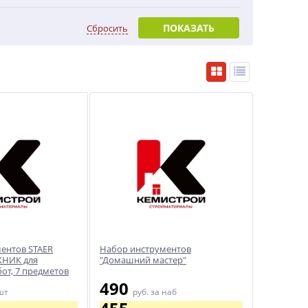
ПОКАЗАТЬ
Сбросить
ентов STAER
Набор инструментов
ХНИК для
"Домашний мастер"
от, 7 предметов
490
шт
руб.
за наб