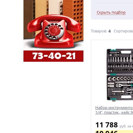
Скрыть подбор
Товаров:
4
Сортирова
Набор инструментов
1/4", пластик., кейс
11 788
руб.
за 