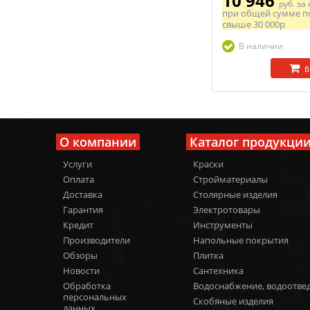
10 946
руб.
за 
при общей сумме п
свыше
30 000р
В наличии
В
О компании
Каталог продукци
Услуги
Краски
Оплата
Стройматериалы
Доставка
Столярные изделия
Гарантия
Электротовары
Кредит
Инструменты
Производители
Напольные покрытия
Обзоры
Плитка
Новости
Сантехника
Обработка
Водоснабжение, водоотве
персональных
Скобяные изделия
данных