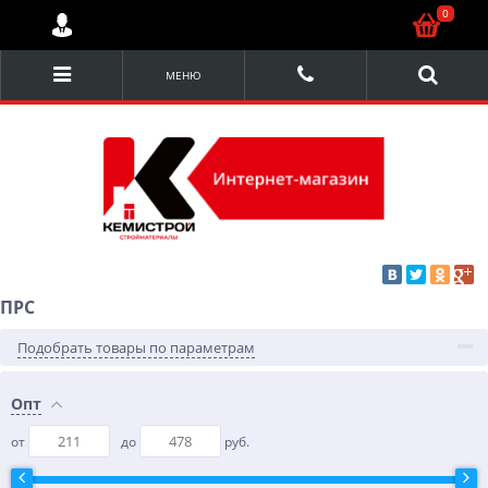
0
МЕНЮ
ПРС
Подобрать товары по параметрам
Опт
от
до
руб.