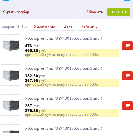
Скрыть подбор
Сбросить
ПОКАЗАТЬ
4
Товаров:
По
:
Умолчанию
Цене
Рейтингу
Асбокартон 5мм (0,8*1,0) (асбестовый лист)
478
руб.
460.20
руб.
при общей сумме покупки свыше
30 000р
Асбокартон 4мм (0,8*1,0) (асбестовый лист)
382.50
руб.
367.95
руб.
при общей сумме покупки свыше
30 000р
Асбокартон 3мм (0,8*1,0) (асбестовый лист)
287
руб.
276.25
руб.
при общей сумме покупки свыше
30 000р
Асбокартон 2мм (0,8*1,0) (асбестовый лист)