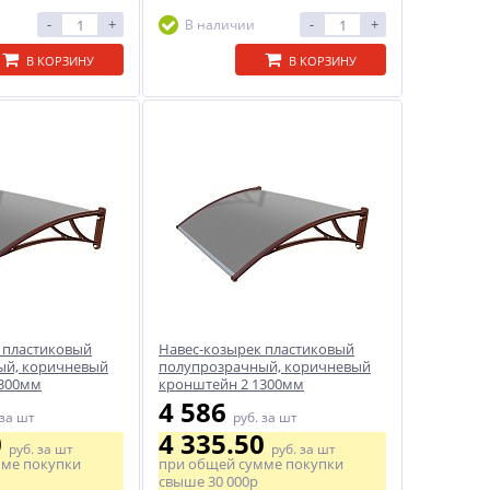
-
+
-
+
В наличии
В КОРЗИНУ
В КОРЗИНУ
 пластиковый
Навес-козырек пластиковый
ый, коричневый
полупрозрачный, коричневый
1300мм
кронштейн 2 1300мм
4 586
за шт
руб.
за шт
0
4 335.50
руб.
за шт
руб.
за шт
мме покупки
при общей сумме покупки
свыше
30 000р