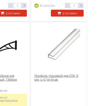
-
+
-
+
В наличии
В КОРЗИНУ
В КОРЗИНУ
ейнов для
Профиль торцевой для СПК 6
ый, 1300мм
мм, L=2,1м б/цв.
за шт
за шт
мме покупки