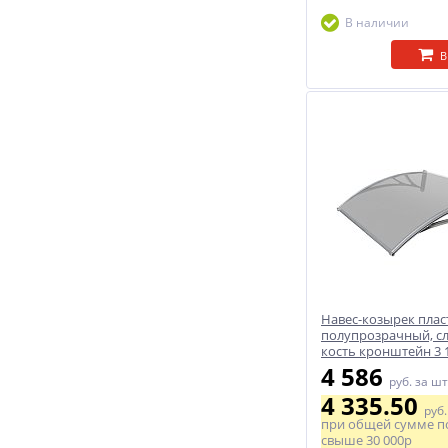
В наличии
В
Навес-козырек пла
полупрозрачный, с
кость кронштейн 3
4 586
руб.
за шт
4 335.50
руб
при общей сумме п
свыше
30 000р