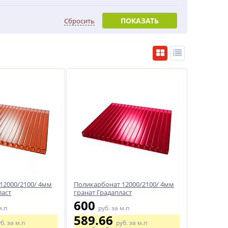
ПОКАЗАТЬ
Сбросить
12000/2100/ 4мм
Поликарбонат 12000/2100/ 4мм
ласт
гранат Градапласт
600
м.п
руб.
за м.п
589.66
уб.
за м.п
руб.
за м.п