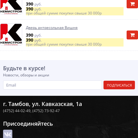
390
руб.
390
руб.
при общей сумме покупки свыше
30 000р
Дверь антресольная Вишня
390
руб.
390
руб.
при общей сумме покупки свыше
30 000р
Будьте в курсе!
Новости, обзоры и акции
ПОДПИСАТЬСЯ
г. Тамбов, ул. Кавказская, 1а
(4752) 44-02-49,
(4752) 73-92-47
Присоединяйтесь