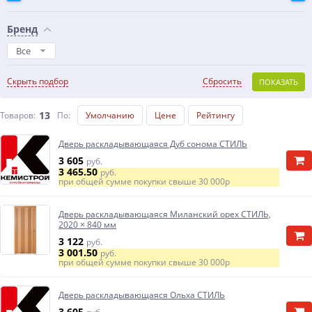
Бренд
Все
Скрыть подбор
Сбросить
ПОКАЗАТЬ
13
Товаров:
По
:
Умолчанию
Цене
Рейтингу
Дверь раскладывающаяся Дуб сонома СТИЛЬ
3 605
руб.
3 465.50
руб.
при общей сумме покупки свыше
30 000р
Дверь раскладывающаяся Миланский орех СТИЛЬ,
2020 × 840 мм
3 122
руб.
3 001.50
руб.
при общей сумме покупки свыше
30 000р
Дверь раскладывающаяся Ольха СТИЛЬ
3 605