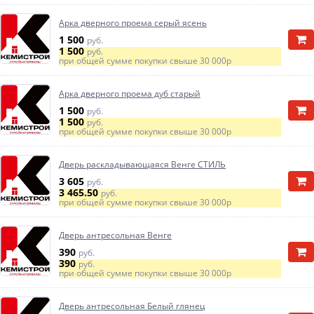
Арка дверного проема серый ясень
1 500
руб.
1 500
руб.
при общей сумме покупки свыше
30 000р
Арка дверного проема дуб старый
1 500
руб.
1 500
руб.
при общей сумме покупки свыше
30 000р
Дверь раскладывающаяся Венге СТИЛЬ
3 605
руб.
3 465.50
руб.
при общей сумме покупки свыше
30 000р
Дверь антресольная Венге
390
руб.
390
руб.
при общей сумме покупки свыше
30 000р
Дверь антресольная Белый глянец