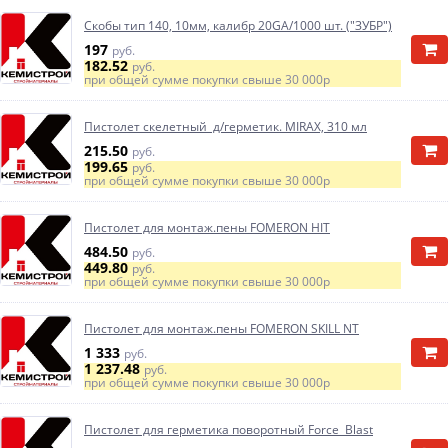
Скобы тип 140, 10мм, калибр 20GA/1000 шт. ("ЗУБР")
197
руб.
182.52
руб.
при общей сумме покупки свыше
30 000р
Пистолет скелетный д/герметик. MIRAX, 310 мл
215.50
руб.
199.65
руб.
при общей сумме покупки свыше
30 000р
Пистолет для монтаж.пены FOMERON HIT
484.50
руб.
449.80
руб.
при общей сумме покупки свыше
30 000р
Пистолет для монтаж.пены FOMERON SKILL NT
1 333
руб.
1 237.48
руб.
при общей сумме покупки свыше
30 000р
Пистолет для герметика поворотный Force Blast