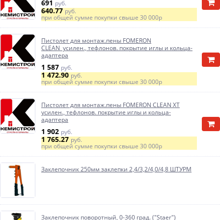
691
руб.
640.77
руб.
при общей сумме покупки свыше
30 000р
Пистолет для монтаж.пены FOMERON
CLEAN усилен., тефлонов. покрытие иглы и кольца-
адаптера
1 587
руб.
1 472.90
руб.
при общей сумме покупки свыше
30 000р
Пистолет для монтаж.пены FOMERON CLEAN XT
усилен., тефлонов. покрытие иглы и кольца-
адаптера
1 902
руб.
1 765.27
руб.
при общей сумме покупки свыше
30 000р
Заклепочник 250мм заклепки 2,4/3,2/4,0/4,8 ШТУРМ
Заклепочник поворотный, 0-360 град. ("Staer")