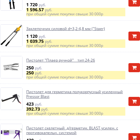
1 720
руб.
1 596.57
руб.
при общей сумме покупки свыше
30 000р
Заклепочник силовой d=3,2-4,8 мм ("Staer)
1 120
руб.
1 039.75
руб.
при общей сумме покупки свыше
30 000р
Пистолет "Плаер ручной" тип 24-26
250
руб.
250
руб.
при общей сумме покупки свыше
30 000р
Пистолет для герметика полукорпусный усиленный
Pressor Blast
423
руб.
392.73
руб.
при общей сумме покупки свыше
30 000р
Пистолет скелетный д/герметик. BLAST усилен. с
противокапельн. системой