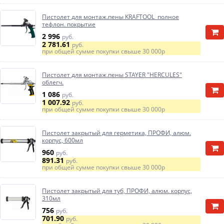
Пистолет для монтаж.пены KRAFTOOL полное
тефлон. покрытие
2 996
руб.
2 781.61
руб.
при общей сумме покупки свыше
30 000р
Пистолет для монтаж.пены STAYER "HERCULES"
облегч.
1 086
руб.
1 007.92
руб.
при общей сумме покупки свыше
30 000р
Пистолет закрытый для герметика, ПРОФИ, алюм.
корпус, 600мл
960
руб.
891.31
руб.
при общей сумме покупки свыше
30 000р
Пистолет закрытый для туб, ПРОФИ, алюм. корпус,
310мл
756
руб.
701.90
руб.