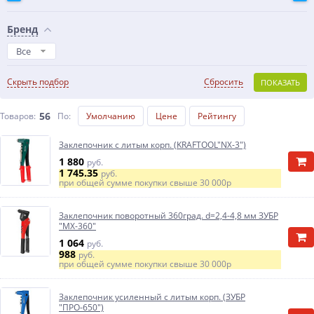
Бренд
Все
Скрыть подбор
Сбросить
ПОКАЗАТЬ
56
Товаров:
По
:
Умолчанию
Цене
Рейтингу
Заклепочник с литым корп. (KRAFTOOL"NX-3")
1 880
руб.
1 745.35
руб.
при общей сумме покупки свыше
30 000р
Заклепочник поворотный 360град. d=2,4-4,8 мм ЗУБР
"МХ-360"
1 064
руб.
988
руб.
при общей сумме покупки свыше
30 000р
Заклепочник усиленный с литым корп. (ЗУБР
"ПРО-650")