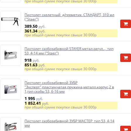
при общей сумме покупки свыше
30 000р
Пистолет скелетный д/герметик. СТАНДАРТ, 310 мл
("Staer")
389.50
руб.
361.34
руб.
при общей сумме покупки свыше
30 000р
Пистолет скобозабивной STAYER метал.регул.., тип
53, 4-14 мм ("Staer")
918
руб.
851.63
руб.
при общей сумме покупки свыше
30 000р
Пистолет скобозабивной ЗУБР
"Эксперт",пластинчатая пружина,металл.корпус,2 в
1,тип скобы 53, 6-16 мм
1 995
руб.
1 852.41
руб.
при общей сумме покупки свыше
30 000р
Пистолет скобозабивной ЗУБР МАСТЕР тип 53, 4-14
мм