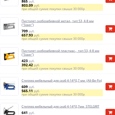
865
руб.
803.09
руб.
при общей сумме покупки свыше
30 000р
Пистолет скобозабивной метал., тип 53, 4-8 мм
("Staer")
709
руб.
657.93
руб.
при общей сумме покупки свыше
30 000р
Пистолет скобозабивной пластмас., тип 53, 4-8 мм
("Staer")
423
руб.
392.42
руб.
при общей сумме покупки свыше
30 000р
Степлер мебельный для скоб 4-14*0,7 мм (All-Be-Fix)
609
руб.
565.11
руб.
при общей сумме покупки свыше
30 000р
Степлер мебельный для скоб 4-14*0,7мм STELGRIT
641
руб.