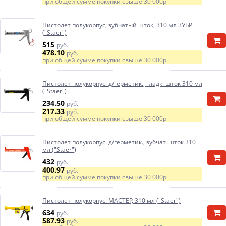
при общей сумме покупки свыше
30 000р
Пистолет полукорпус, зубчатый шток, 310 мл ЗУБР
("Staer")
515
руб.
478.10
руб.
при общей сумме покупки свыше
30 000р
Пистолет полукорпус. д/герметик., гладк. шток 310 мл
("Staer")
234.50
руб.
217.33
руб.
при общей сумме покупки свыше
30 000р
Пистолет полукорпус. д/герметик., зубчат. шток 310
мл ("Staer")
432
руб.
400.97
руб.
при общей сумме покупки свыше
30 000р
Пистолет полукорпус. МАСТЕР, 310 мл ("Staer")
634
руб.
587.93
руб.