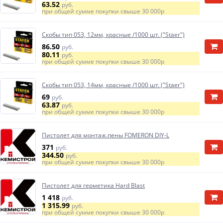
63.52
руб.
при общей сумме покупки свыше
30 000р
Скобы тип 053, 12мм, красные /1000 шт. ("Staer")
86.50
руб.
80.11
руб.
при общей сумме покупки свыше
30 000р
Скобы тип 053, 14мм, красные /1000 шт. ("Staer")
69
руб.
63.87
руб.
при общей сумме покупки свыше
30 000р
Пистолет для монтаж.пены FOMERON DIY-L
371
руб.
344.50
руб.
при общей сумме покупки свыше
30 000р
Пистолет для герметика Hard Blast
1 418
руб.
1 315.99
руб.
при общей сумме покупки свыше
30 000р