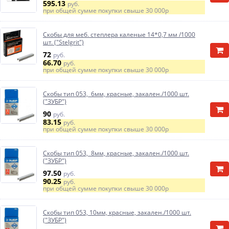
595.13
руб.
при общей сумме покупки свыше
30 000р
Скобы для меб. степлера каленые 14*0,7 мм /1000
шт. ("Stelgrit")
72
руб.
66.70
руб.
при общей сумме покупки свыше
30 000р
Скобы тип 053, 6мм, красные, закален./1000 шт.
("ЗУБР")
90
руб.
83.15
руб.
при общей сумме покупки свыше
30 000р
Скобы тип 053, 8мм, красные, закален./1000 шт.
("ЗУБР")
97.50
руб.
90.25
руб.
при общей сумме покупки свыше
30 000р
Скобы тип 053, 10мм, красные, закален./1000 шт.
("ЗУБР")