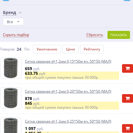
Бренд
Все
Скрыть подбор
Сбросить
ПОКАЗАТЬ
24
Товаров:
По
:
Умолчанию
Цене
Рейтингу
Сетка сварная d=1,2мм 0,15*50м яч. 50*50 (МАЛ)
659
руб.
633.75
руб.
при общей сумме покупки свыше
30 000р
Сетка сварная d=1,2мм 0,20*50м яч. 50*50 (МАЛ)
878
руб.
845
руб.
при общей сумме покупки свыше
30 000р
Сетка сварная d=1,2мм 0,25*50м яч. 50*50 (МАЛ)
1 097
руб.