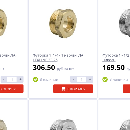
нар/вн ЛАТ
Футорка 1 1/4 - 1 нар/вн ЛАТ
Футорка 1 - 1/2
LEXLINE 32-25
никель
306.50
169.50
 шт
руб.
за шт
р
-
+
-
+
В наличии
В наличии
 КОРЗИНУ
В КОРЗИНУ