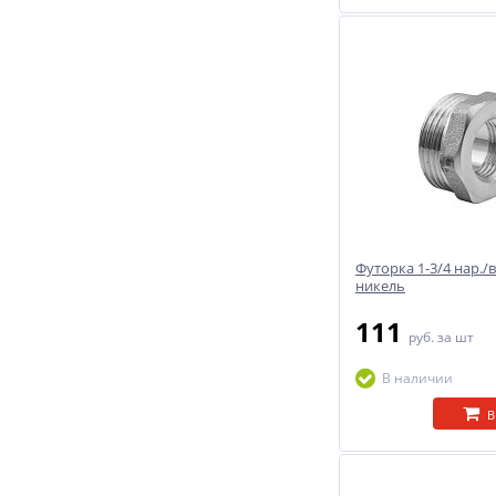
Футорка 1-3/4 нар./в
никель
111
руб.
за шт
В наличии
В