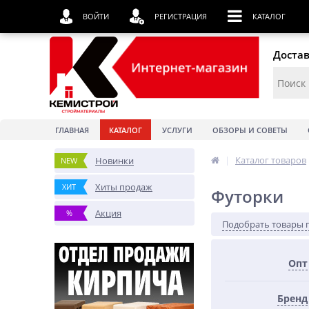
ВОЙТИ
РЕГИСТРАЦИЯ
КАТАЛОГ
Достав
ГЛАВНАЯ
КАТАЛОГ
УСЛУГИ
ОБЗОРЫ И СОВЕТЫ
|
Каталог товаров
Новинки
NEW
Хиты продаж
ХИТ
Футорки
Акция
%
Подобрать товары 
Опт
Бренд