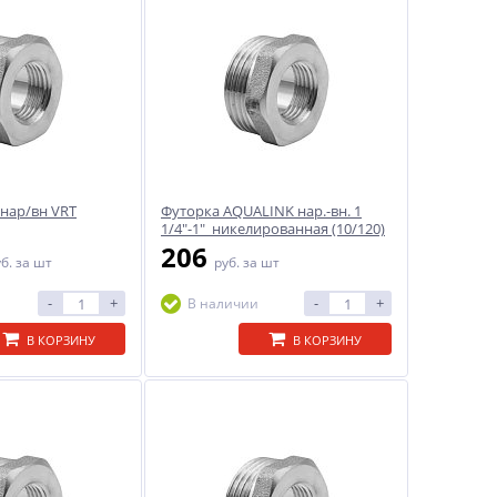
 нар/вн VRT
Футорка AQUALINK нар.-вн. 1
1/4"-1" никелированная (10/120)
206
уб.
за шт
руб.
за шт
-
+
-
+
В наличии
В КОРЗИНУ
В КОРЗИНУ