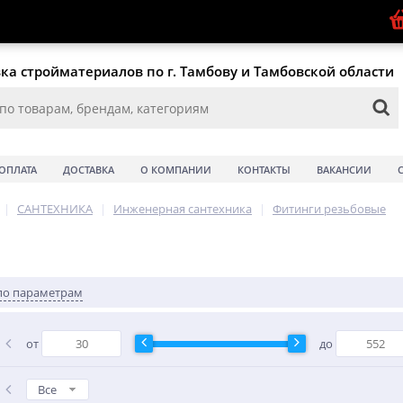
ка стройматериалов по г. Тамбову и Тамбовской области
ОПЛАТА
ДОСТАВКА
О КОМПАНИИ
КОНТАКТЫ
ВАКАНСИИ
|
САНТЕХНИКА
|
Инженерная сантехника
|
Фитинги резьбовые
по параметрам
от
до
Все