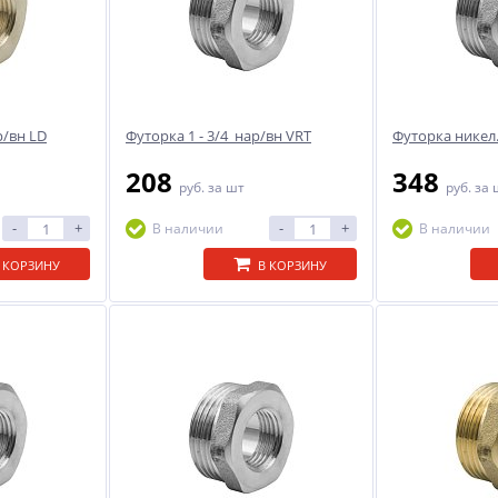
р/вн LD
Футорка 1 - 3/4 нар/вн VRT
Футорка никел.1
208
348
руб.
за шт
руб.
за 
-
+
-
+
В наличии
В наличии
 КОРЗИНУ
В КОРЗИНУ