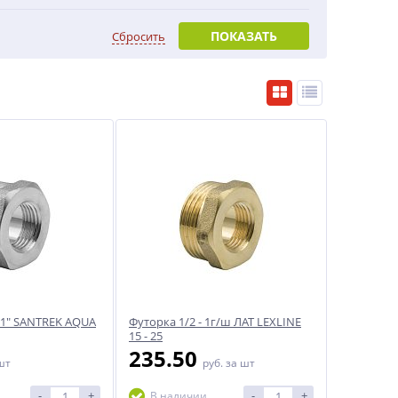
ПОКАЗАТЬ
Сбросить
- 1" SANTREK AQUA
Футорка 1/2 - 1г/ш ЛАТ LEXLINE
15 - 25
235.50
шт
руб.
за шт
-
+
-
+
В наличии