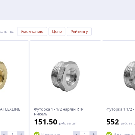
вать по
:
Умолчанию
Цене
Рейтингу
ЛАТ LEXLINE
Футорка 1 - 1/2 нар/вн RTP
Футорка 1 1/2 
никель
151.50
552
руб.
за шт
руб.
за 
-
+
-
+
В наличии
В наличии