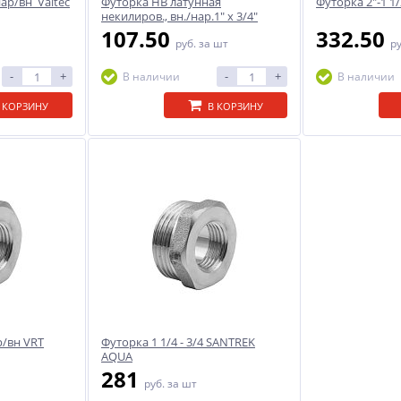
нар/вн Valtec
Футорка НВ латунная
Футорка 2"-1 1
некилиров., вн./нар.1" х 3/4"
107.50
332.50
руб.
за шт
р
-
+
-
+
В наличии
В наличии
 КОРЗИНУ
В КОРЗИНУ
р/вн VRT
Футорка 1 1/4 - 3/4 SANTREK
AQUA
281
руб.
за шт