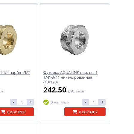
 1 1/4 нар/вн ЛАТ
Футорка AQUALINK нар.-вн. 1
1/4"-3/4" никелированная
(10/120)
242.50
шт
руб.
за шт
-
+
-
+
В наличии
В КОРЗИНУ
В КОРЗИНУ