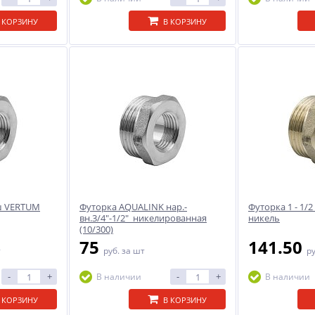
 КОРЗИНУ
В КОРЗИНУ
/ш VERTUM
Футорка AQUALINK нар.-
Футорка 1 - 1/
вн.3/4"-1/2" никелированная
никель
(10/300)
75
141.50
т
руб.
за шт
р
-
+
-
+
В наличии
В наличии
 КОРЗИНУ
В КОРЗИНУ