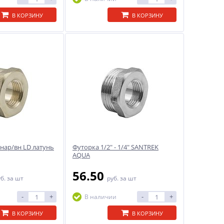
В КОРЗИНУ
В КОРЗИНУ
2 нар/вн LD латунь
Футорка 1/2" - 1/4" SANTREK
AQUA
56.50
уб.
за шт
руб.
за шт
-
+
-
+
В наличии
В КОРЗИНУ
В КОРЗИНУ