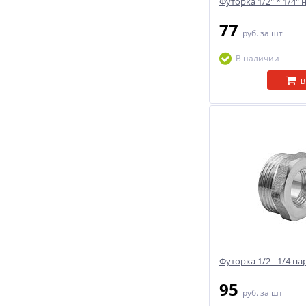
Футорка 1/2" * 1/4" 
77
руб.
за шт
В наличии
В
Футорка 1/2 - 1/4 на
95
руб.
за шт