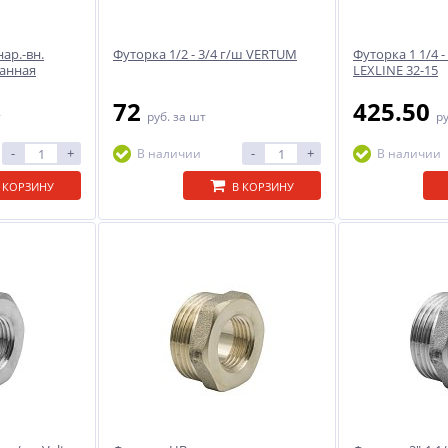
ар.-вн.
Футорка 1/2 - 3/4 г/ш VERTUM
Футорка 1 1/4 -
ванная
LEXLINE 32-15
72
425.50
т
руб.
за шт
р
-
+
-
+
В наличии
В наличии
 КОРЗИНУ
В КОРЗИНУ