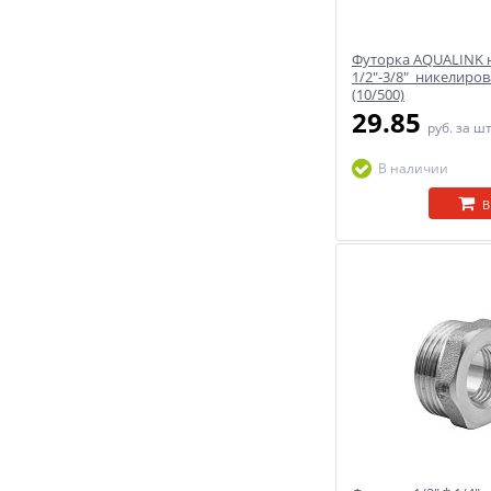
Футорка AQUALINK н
1/2"-3/8" никелиро
(10/500)
29.85
руб.
за ш
В наличии
В