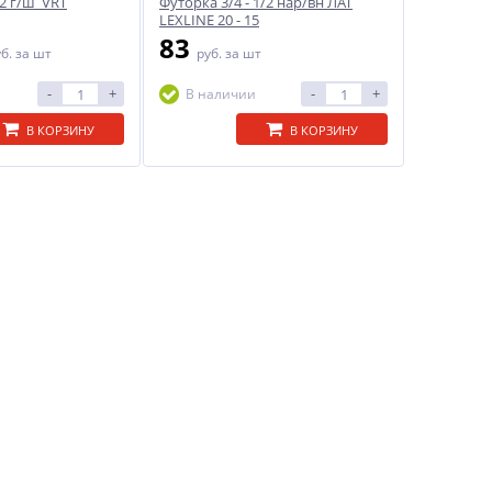
/2 г/ш VRT
Футорка 3/4 - 1/2 нар/вн ЛАТ
LEXLINE 20 - 15
83
уб.
за шт
руб.
за шт
-
+
-
+
В наличии
В КОРЗИНУ
В КОРЗИНУ