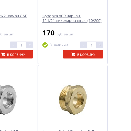
 1/2 нар/вн ЛАТ
Футорка ACR нар.-вн.
1"-1/2" никелированная (10/200)
170
уб.
за шт
руб.
за шт
-
+
-
+
В наличии
В КОРЗИНУ
В КОРЗИНУ