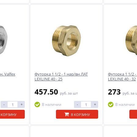
н. Valfex
Футорка 1 1/2 - 1 нар/вн ЛАТ
Футорка 1 1/2 -
LEXLINE 40 - 25
LEXLINE 40 - 32
457.50
273
руб.
за шт
руб.
за 
-
+
-
+
В наличии
В наличии
 КОРЗИНУ
В КОРЗИНУ