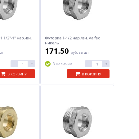
 1/2"-1" нар.-вн.
Футорка 1-1/2 нар./вн. Valfex
никель
171.50
шт
руб.
за шт
-
+
-
+
В наличии
В КОРЗИНУ
В КОРЗИНУ