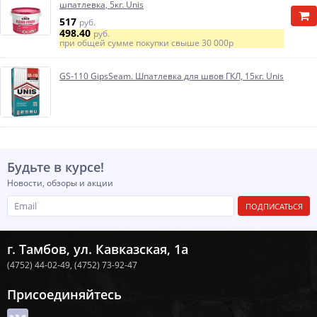
шпатлевка, 5кг. Unis
517
руб.
498.40
руб.
при общей сумме покупки свыше
30 000р
GS-110 GipsSeam. Шпатлевка для швов ГКЛ, 15кг. Unis
Будьте в курсе!
Новости, обзоры и акции
ПОДПИСАТЬСЯ
г. Тамбов, ул. Кавказская, 1а
(4752) 44-02-49,
(4752) 73-92-47
Присоединяйтесь