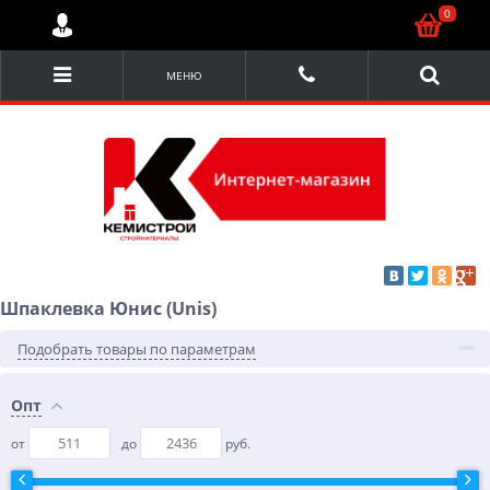
0
МЕНЮ
Шпаклевка Юнис (Unis)
Подобрать товары по параметрам
Опт
от
до
руб.