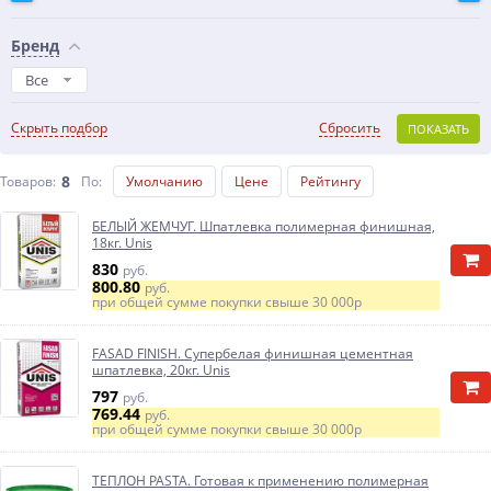
Бренд
Все
Скрыть подбор
Сбросить
ПОКАЗАТЬ
8
Товаров:
По
:
Умолчанию
Цене
Рейтингу
БЕЛЫЙ ЖЕМЧУГ. Шпатлевка полимерная финишная,
18кг. Unis
830
руб.
800.80
руб.
при общей сумме покупки свыше
30 000р
FASAD FINISH. Супербелая финишная цементная
шпатлевка, 20кг. Unis
797
руб.
769.44
руб.
при общей сумме покупки свыше
30 000р
ТЕПЛОН PASTA. Готовая к применению полимерная