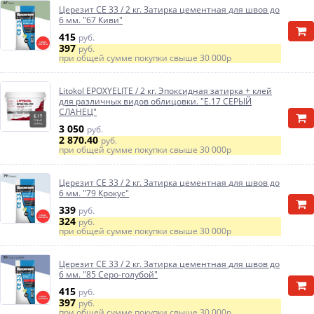
Церезит CE 33 / 2 кг. Затирка цементная для швов до
6 мм. "67 Киви"
415
руб.
397
руб.
при общей сумме покупки свыше
30 000р
Litokol EPOXYELITE / 2 кг. Эпоксидная затирка + клей
для различных видов облицовки. "E.17 СЕРЫЙ
СЛАНЕЦ"
3 050
руб.
2 870.40
руб.
при общей сумме покупки свыше
30 000р
Церезит CE 33 / 2 кг. Затирка цементная для швов до
6 мм. "79 Крокус"
339
руб.
324
руб.
при общей сумме покупки свыше
30 000р
Церезит CE 33 / 2 кг. Затирка цементная для швов до
6 мм. "85 Серо-голубой"
415
руб.
397
руб.
при общей сумме покупки свыше
30 000р