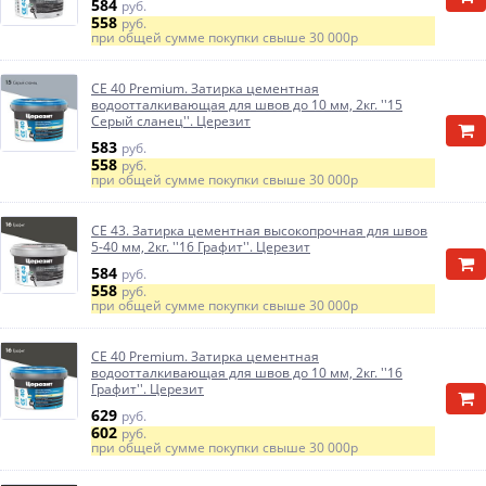
584
руб.
558
руб.
при общей сумме покупки свыше
30 000р
CE 40 Premium. Затирка цементная
водоотталкивающая для швов до 10 мм, 2кг. ''15
Серый сланец''. Церезит
583
руб.
558
руб.
при общей сумме покупки свыше
30 000р
CE 43. Затирка цементная высокопрочная для швов
5-40 мм, 2кг. ''16 Графит''. Церезит
584
руб.
558
руб.
при общей сумме покупки свыше
30 000р
CE 40 Premium. Затирка цементная
водоотталкивающая для швов до 10 мм, 2кг. ''16
Графит''. Церезит
629
руб.
602
руб.
при общей сумме покупки свыше
30 000р