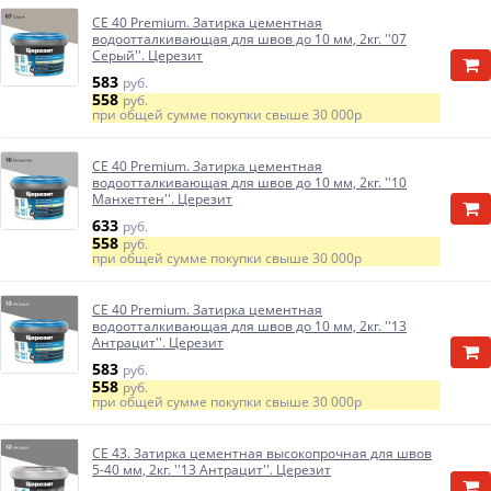
CE 40 Premium. Затирка цементная
водоотталкивающая для швов до 10 мм, 2кг. ''07
Серый''. Церезит
583
руб.
558
руб.
при общей сумме покупки свыше
30 000р
CE 40 Premium. Затирка цементная
водоотталкивающая для швов до 10 мм, 2кг. ''10
Манхеттен''. Церезит
633
руб.
558
руб.
при общей сумме покупки свыше
30 000р
CE 40 Premium. Затирка цементная
водоотталкивающая для швов до 10 мм, 2кг. ''13
Антрацит''. Церезит
583
руб.
558
руб.
при общей сумме покупки свыше
30 000р
CE 43. Затирка цементная высокопрочная для швов
5-40 мм, 2кг. ''13 Антрацит''. Церезит