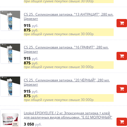
при общей сумме покупки свыше
30 000р
CS 25. Силиконовая затирка. "13 АНТРАЦИТ", 280 мл.
Церезит
915
руб.
875
руб.
при общей сумме покупки свыше
30 000р
CS 25. Силиконовая затирка. "16 ГРАФИТ", 280 мл.
Церезит
915
руб.
875
руб.
при общей сумме покупки свыше
30 000р
CS 25. Силиконовая затирка. "20 ЧЁРНЫЙ", 280 мл.
Церезит
915
руб.
875
руб.
при общей сумме покупки свыше
30 000р
Litokol EPOXYELITE / 2 кг. Эпоксидная затирка + клей
для различных видов облицовки. "E.02 МОЛОЧНЫЙ"
3 050
руб.