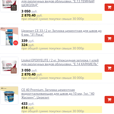
для различных видов облицовки. "E.13 ТЕМНЫЙ
ШОКОЛАД"
3 050
руб.
2 870.40
руб.
при общей сумме покупки свыше
30 000р
Церезит CE 33 / 2 кг. Затирка цементная для швов до
6 мм. "31 Роса"
339
руб.
324
руб.
при общей сумме покупки свыше
30 000р
Litokol EPOXYELITE / 2 кг. Эпоксидная затирка + клей
для различных видов облицовки. "E.14 КАРАМЕЛЬ"
3 050
руб.
2 870.40
руб.
при общей сумме покупки свыше
30 000р
CE 40 Premium. Затирка цементная
водоотталкивающая для швов до 10 мм, 1кг. ''40
Жасмин''. Церезит
433
руб.
414
руб.
при общей сумме покупки свыше
30 000р