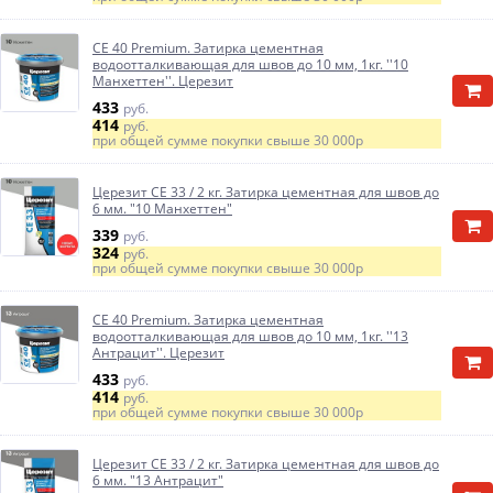
CE 40 Premium. Затирка цементная
водоотталкивающая для швов до 10 мм, 1кг. ''10
Манхеттен''. Церезит
433
руб.
414
руб.
при общей сумме покупки свыше
30 000р
Церезит CE 33 / 2 кг. Затирка цементная для швов до
6 мм. "10 Манхеттен"
339
руб.
324
руб.
при общей сумме покупки свыше
30 000р
CE 40 Premium. Затирка цементная
водоотталкивающая для швов до 10 мм, 1кг. ''13
Антрацит''. Церезит
433
руб.
414
руб.
при общей сумме покупки свыше
30 000р
Церезит CE 33 / 2 кг. Затирка цементная для швов до
6 мм. "13 Антрацит"