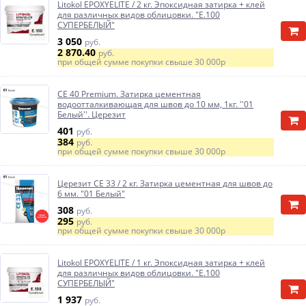
Litokol EPOXYELITE / 2 кг. Эпоксидная затирка + клей
для различных видов облицовки. "E.100
СУПЕРБЕЛЫЙ"
3 050
руб.
2 870.40
руб.
при общей сумме покупки свыше
30 000р
CE 40 Premium. Затирка цементная
водоотталкивающая для швов до 10 мм, 1кг. ''01
Белый''. Церезит
401
руб.
384
руб.
при общей сумме покупки свыше
30 000р
Церезит CE 33 / 2 кг. Затирка цементная для швов до
6 мм. "01 Белый"
308
руб.
295
руб.
при общей сумме покупки свыше
30 000р
Litokol EPOXYELITE / 1 кг. Эпоксидная затирка + клей
для различных видов облицовки. "E.100
СУПЕРБЕЛЫЙ"
1 937
руб.