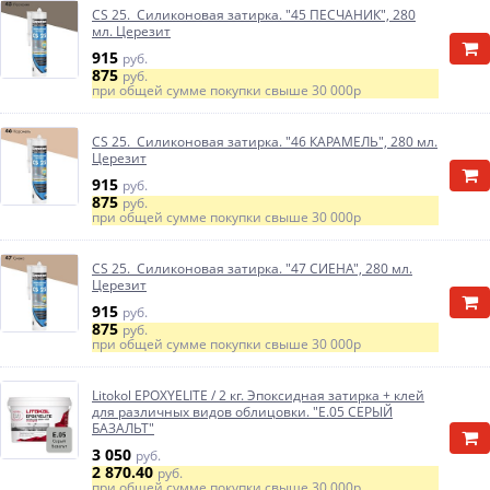
CS 25. Силиконовая затирка. "45 ПЕСЧАНИК", 280
мл. Церезит
915
руб.
875
руб.
при общей сумме покупки свыше
30 000р
CS 25. Силиконовая затирка. "46 КАРАМЕЛЬ", 280 мл.
Церезит
915
руб.
875
руб.
при общей сумме покупки свыше
30 000р
CS 25. Силиконовая затирка. "47 СИЕНА", 280 мл.
Церезит
915
руб.
875
руб.
при общей сумме покупки свыше
30 000р
Litokol EPOXYELITE / 2 кг. Эпоксидная затирка + клей
для различных видов облицовки. "E.05 СЕРЫЙ
БАЗАЛЬТ"
3 050
руб.
2 870.40
руб.
при общей сумме покупки свыше
30 000р