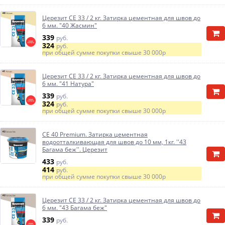
Церезит CE 33 / 2 кг. Затирка цементная для швов до
6 мм. "40 Жасмин"
339
руб.
324
руб.
при общей сумме покупки свыше
30 000р
Церезит CE 33 / 2 кг. Затирка цементная для швов до
6 мм. "41 Натура"
339
руб.
324
руб.
при общей сумме покупки свыше
30 000р
CE 40 Premium. Затирка цементная
водоотталкивающая для швов до 10 мм, 1кг. ''43
Багама беж''. Церезит
433
руб.
414
руб.
при общей сумме покупки свыше
30 000р
Церезит CE 33 / 2 кг. Затирка цементная для швов до
6 мм. "43 Багама беж"
339
руб.