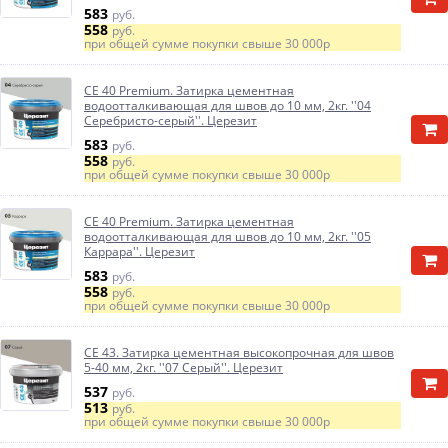
583
руб.
558
руб.
при общей сумме покупки свыше
30 000р
CE 40 Premium. Затирка цементная
водоотталкивающая для швов до 10 мм, 2кг. ''04
Серебристо-серый''. Церезит
583
руб.
558
руб.
при общей сумме покупки свыше
30 000р
CE 40 Premium. Затирка цементная
водоотталкивающая для швов до 10 мм, 2кг. ''05
Каррара''. Церезит
583
руб.
558
руб.
при общей сумме покупки свыше
30 000р
CE 43. Затирка цементная высокопрочная для швов
5-40 мм, 2кг. ''07 Серый''. Церезит
537
руб.
513
руб.
при общей сумме покупки свыше
30 000р