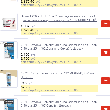
2 870.40
руб.
при общей сумме покупки свыше
30 000р
Litokol EPOXYELITE / 1 кг. Эпоксидная затирка + клей
для различных видов облицовки. "E.02 МОЛОЧНЫЙ"
1 937
руб.
1 822.40
руб.
при общей сумме покупки свыше
30 000р
CE 43. Затирка цементная высокопрочная для швов
5-40 мм, 25кг. ''02 Дымчато-белый''. Церезит
2 100
руб.
2 100
руб.
при общей сумме покупки свыше
30 000р
CS 25. Силиконовая затирка. "22 МЕЛЬБА", 280 мл.
Церезит
915
руб.
875
руб.
при общей сумме покупки свыше
30 000р
CE 43. Затирка цементная высокопрочная для швов
5-40 мм, 25кг. ''07 Серый''. Церезит