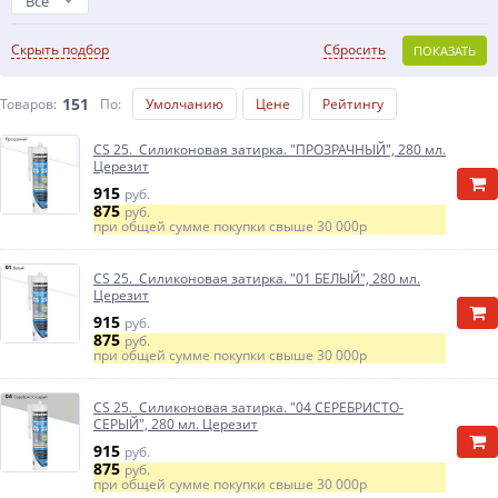
Все
Скрыть подбор
Сбросить
ПОКАЗАТЬ
151
Товаров:
По
:
Умолчанию
Цене
Рейтингу
CS 25. Силиконовая затирка. "ПРОЗРАЧНЫЙ", 280 мл.
Церезит
915
руб.
875
руб.
при общей сумме покупки свыше
30 000р
CS 25. Силиконовая затирка. "01 БЕЛЫЙ", 280 мл.
Церезит
915
руб.
875
руб.
при общей сумме покупки свыше
30 000р
CS 25. Силиконовая затирка. "04 СЕРЕБРИСТО-
СЕРЫЙ", 280 мл. Церезит
915
руб.
875
руб.
при общей сумме покупки свыше
30 000р