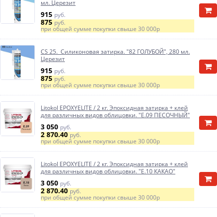
мл. Церезит
915
руб.
875
руб.
при общей сумме покупки свыше
30 000р
CS 25. Силиконовая затирка. "82 ГОЛУБОЙ", 280 мл.
Церезит
915
руб.
875
руб.
при общей сумме покупки свыше
30 000р
Litokol EPOXYELITE / 2 кг. Эпоксидная затирка + клей
для различных видов облицовки. "E.09 ПЕСОЧНЫЙ"
3 050
руб.
2 870.40
руб.
при общей сумме покупки свыше
30 000р
Litokol EPOXYELITE / 2 кг. Эпоксидная затирка + клей
для различных видов облицовки. "E.10 КАКАО"
3 050
руб.
2 870.40
руб.
при общей сумме покупки свыше
30 000р