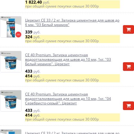
1 822.40
руб.
при общей сумме покупки свыше
30 000р
Церезит CE 33 / 2 кг. Затирка цементная для швов до
6 мм. "03 Белый мрамор"
339
руб.
324
руб.
при общей сумме покупки свыше
30 000р
CE 40 Premium. Затирка цементная
водоотталкивающая для швов до 10 мм, 1кг. ''03
Белый мрамор''. Церезит
433
руб.
414
руб.
при общей сумме покупки свыше
30 000р
CE 40 Premium. Затирка цементная
водоотталкивающая для швов до 10 мм, 1кг. ''04
Серебристо-серый''. Церезит
433
руб.
414
руб.
при общей сумме покупки свыше
30 000р
Церезит CE 33 / 2 кг. Затирка цементная для швов до