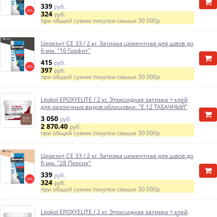
339
руб.
324
руб.
при общей сумме покупки свыше
30 000р
Церезит CE 33 / 2 кг. Затирка цементная для швов до
6 мм. "16 Графит"
415
руб.
397
руб.
при общей сумме покупки свыше
30 000р
Litokol EPOXYELITE / 2 кг. Эпоксидная затирка + клей
для различных видов облицовки. "E.12 ТАБАЧНЫЙ"
3 050
руб.
2 870.40
руб.
при общей сумме покупки свыше
30 000р
Церезит CE 33 / 2 кг. Затирка цементная для швов до
6 мм. "28 Персик"
339
руб.
324
руб.
при общей сумме покупки свыше
30 000р
Litokol EPOXYELITE / 2 кг. Эпоксидная затирка + клей