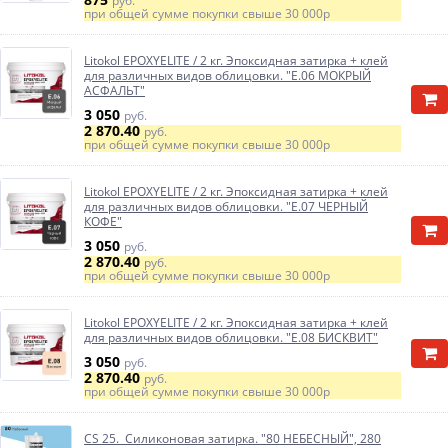
руб.
при общей сумме покупки свыше
30 000р
Litokol EPOXYELITE / 2 кг. Эпоксидная затирка + клей
для различных видов облицовки. "E.06 МОКРЫЙ
АСФАЛЬТ"
3 050
руб.
2 870.40
руб.
при общей сумме покупки свыше
30 000р
Litokol EPOXYELITE / 2 кг. Эпоксидная затирка + клей
для различных видов облицовки. "E.07 ЧЕРНЫЙ
КОФЕ"
3 050
руб.
2 870.40
руб.
при общей сумме покупки свыше
30 000р
Litokol EPOXYELITE / 2 кг. Эпоксидная затирка + клей
для различных видов облицовки. "E.08 БИСКВИТ"
3 050
руб.
2 870.40
руб.
при общей сумме покупки свыше
30 000р
CS 25. Силиконовая затирка. "80 НЕБЕСНЫЙ", 280