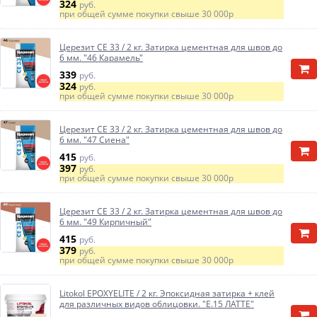
324
руб.
при общей сумме покупки свыше
30 000р
Церезит CE 33 / 2 кг. Затирка цементная для швов до
6 мм. "46 Карамель"
339
руб.
324
руб.
при общей сумме покупки свыше
30 000р
Церезит CE 33 / 2 кг. Затирка цементная для швов до
6 мм. "47 Сиена"
415
руб.
397
руб.
при общей сумме покупки свыше
30 000р
Церезит CE 33 / 2 кг. Затирка цементная для швов до
6 мм. "49 Кирпичный"
415
руб.
379
руб.
при общей сумме покупки свыше
30 000р
Litokol EPOXYELITE / 2 кг. Эпоксидная затирка + клей
для различных видов облицовки. "E.15 ЛАТТЕ"