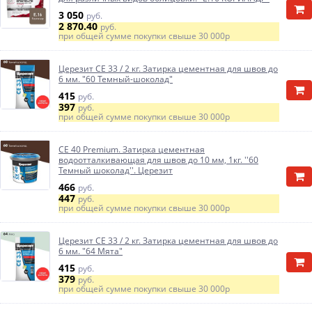
3 050
руб.
2 870.40
руб.
при общей сумме покупки свыше
30 000р
Церезит CE 33 / 2 кг. Затирка цементная для швов до
6 мм. "60 Темный-шоколад"
415
руб.
397
руб.
при общей сумме покупки свыше
30 000р
CE 40 Premium. Затирка цементная
водоотталкивающая для швов до 10 мм, 1кг. ''60
Темный шоколад''. Церезит
466
руб.
447
руб.
при общей сумме покупки свыше
30 000р
Церезит CE 33 / 2 кг. Затирка цементная для швов до
6 мм. "64 Мята"
415
руб.
379
руб.
при общей сумме покупки свыше
30 000р