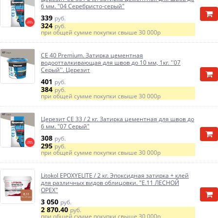
6 мм. "04 Серебристо-серый"
339
руб.
324
руб.
при общей сумме покупки свыше
30 000р
CE 40 Premium. Затирка цементная
водоотталкивающая для швов до 10 мм, 1кг. ''07
Серый''. Церезит
401
руб.
384
руб.
при общей сумме покупки свыше
30 000р
Церезит CE 33 / 2 кг. Затирка цементная для швов до
6 мм. "07 Серый"
308
руб.
295
руб.
при общей сумме покупки свыше
30 000р
Litokol EPOXYELITE / 2 кг. Эпоксидная затирка + клей
для различных видов облицовки. "E.11 ЛЕСНОЙ
ОРЕХ"
3 050
руб.
2 870.40
руб.
при общей сумме покупки свыше
30 000р