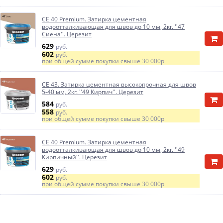
CE 40 Premium. Затирка цементная
водоотталкивающая для швов до 10 мм, 2кг. ''47
Сиена''. Церезит
629
руб.
602
руб.
при общей сумме покупки свыше
30 000р
CE 43. Затирка цементная высокопрочная для швов
5-40 мм, 2кг. ''49 Кирпич''. Церезит
584
руб.
558
руб.
при общей сумме покупки свыше
30 000р
CE 40 Premium. Затирка цементная
водоотталкивающая для швов до 10 мм, 2кг. ''49
Кирпичный''. Церезит
629
руб.
602
руб.
при общей сумме покупки свыше
30 000р
CE 40 Premium. Затирка цементная
водоотталкивающая для швов до 10 мм, 2кг. ''52
Какао''. Церезит