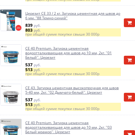
Церезит CE 33 / 2 кг. Затирка цементная для швов до
6 мм. "88 Темно-синий"
839
руб.
803
руб.
при общей сумме покупки свыше
30 000р
CE 40 Premium. Затирка цементная
водоотталкивающая для швов до 10 мм, 2кг. ''01
Белый''. Церезит
537
руб.
513
руб.
при общей сумме покупки свыше
30 000р
CE 43. Затирка цементная высокопрочная для швов
5-40 мм, 2кг. ''02 Дымчато-белый''. Церезит
537
руб.
513
руб.
при общей сумме покупки свыше
30 000р
CE 40 Premium. Затирка цементная
водоотталкивающая для швов до 10 мм, 2кг. ''03
Белый мрамор''. Церезит