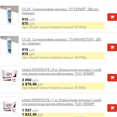
CS 25. Силиконовая затирка. "07 СЕРЫЙ", 280 мл.
Церезит
915
руб.
875
руб.
при общей сумме покупки свыше
30 000р
CS 25. Силиконовая затирка. "10 МАНХЕТТЕН", 280
мл. Церезит
915
руб.
875
руб.
при общей сумме покупки свыше
30 000р
Litokol EPOXYELITE / 2 кг. Эпоксидная затирка + клей
для различных видов облицовки. "E.01 ЗЕФИР"
3 050
руб.
2 870.40
руб.
при общей сумме покупки свыше
30 000р
Litokol EPOXYELITE / 1 кг. Эпоксидная затирка + клей
для различных видов облицовки. "E.01 ЗЕФИР"
1 937
руб.
1 822.40
руб.