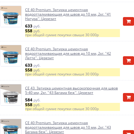
CE 40 Premium. Затирка цементная
водоотталкивающая для швов до 10 мм, 2кг. ''41
Натура''. Церезит
633
руб.
558
руб.
при общей сумме покупки свыше
30 000р
CE 40 Premium. Затирка цементная
водоотталкивающая для швов до 10 мм, 2кг. ''42
Латте''. Церезит
633
руб.
558
руб.
при общей сумме покупки свыше
30 000р
CE 43. Затирка цементная высокопрочная для швов
5-40 мм, 2кг. ''43 Багама беж''. Церезит
584
руб.
558
руб.
при общей сумме покупки свыше
30 000р
CE 40 Premium. Затирка цементная
водоотталкивающая для швов до 10 мм, 2кг. ''43
Багама беж''. Церезит