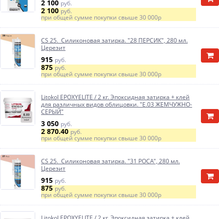
2 100
руб.
2 100
руб.
при общей сумме покупки свыше
30 000р
CS 25. Силиконовая затирка. "28 ПЕРСИК", 280 мл.
Церезит
915
руб.
875
руб.
при общей сумме покупки свыше
30 000р
Litokol EPOXYELITE / 2 кг. Эпоксидная затирка + клей
для различных видов облицовки. "E.03 ЖЕМЧУЖНО-
СЕРЫЙ"
3 050
руб.
2 870.40
руб.
при общей сумме покупки свыше
30 000р
CS 25. Силиконовая затирка. "31 РОСА", 280 мл.
Церезит
915
руб.
875
руб.
при общей сумме покупки свыше
30 000р
Litokol EPOXYELITE / 2 кг. Эпоксидная затирка + клей