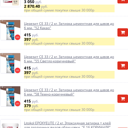
3 050
руб.
2 870.40
руб.
при общей сумме покупки свыше
30 000р
Церезит CE 33 / 2 кг. Затирка цементная для швов до
6 мм. "52 Какао"
415
руб.
397
руб.
при общей сумме покупки свыше
30 000р
Церезит CE 33 / 2 кг. Затирка цементная для швов до
6 мм. "55 Светло-коричневый"
415
руб.
397
руб.
при общей сумме покупки свыше
30 000р
Церезит CE 33 / 2 кг. Затирка цементная для швов до
6 мм. "58 Темно-коричневый"
415
руб.
379
руб.
при общей сумме покупки свыше
30 000р
Litokol EPOXYELITE / 2 кг. Эпоксидная затирка + клей
для различных видов облицовки. "E.16 КОРИАНДР"