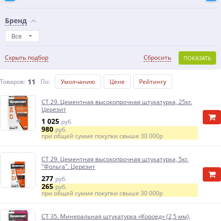
Бренд
Все
Скрыть подбор
Сбросить
ПОКАЗАТЬ
11
Товаров:
По
:
Умолчанию
Цене
Рейтингу
CT 29. Цементная высокопрочная штукатурка, 25кг.
Церезит
1 025
руб.
980
руб.
при общей сумме покупки свыше
30 000р
CT 29. Цементная высокопрочная штукатурка, 5кг.
"Фольга". Церезит
277
руб.
265
руб.
при общей сумме покупки свыше
30 000р
CT 35. Минеральная штукатурка «Короед» (2,5 мм),