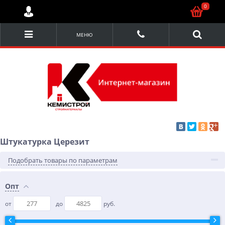
0
МЕНЮ
Штукатурка Церезит
Подобрать товары по параметрам
Опт
от
до
руб.