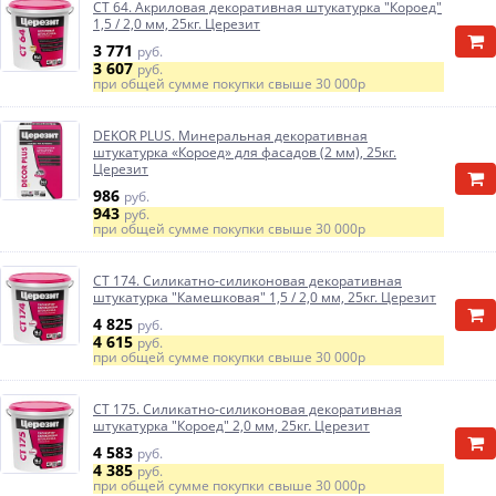
CT 64. Акриловая декоративная штукатурка "Короед"
1,5 / 2,0 мм, 25кг. Церезит
3 771
руб.
3 607
руб.
при общей сумме покупки свыше
30 000р
DEKOR PLUS. Минеральная декоративная
штукатурка «Короед» для фасадов (2 мм), 25кг.
Церезит
986
руб.
943
руб.
при общей сумме покупки свыше
30 000р
CT 174. Силикатно-силиконовая декоративная
штукатурка "Камешковая" 1,5 / 2,0 мм, 25кг. Церезит
4 825
руб.
4 615
руб.
при общей сумме покупки свыше
30 000р
CT 175. Силикатно-силиконовая декоративная
штукатурка "Короед" 2,0 мм, 25кг. Церезит
4 583
руб.
4 385
руб.
при общей сумме покупки свыше
30 000р