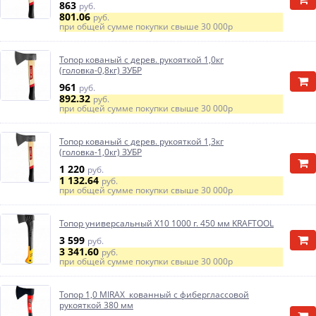
863
руб.
801.06
руб.
при общей сумме покупки свыше
30 000р
Топор кованый с дерев. рукояткой 1,0кг
(головка-0,8кг) ЗУБР
961
руб.
892.32
руб.
при общей сумме покупки свыше
30 000р
Топор кованый с дерев. рукояткой 1,3кг
(головка-1,0кг) ЗУБР
1 220
руб.
1 132.64
руб.
при общей сумме покупки свыше
30 000р
Топор универсальный Х10 1000 г. 450 мм KRAFTOOL
3 599
руб.
3 341.60
руб.
при общей сумме покупки свыше
30 000р
Топор 1,0 MIRAX кованный с фиберглассовой
рукояткой 380 мм