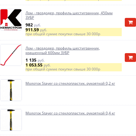
Лом - гвоздодер, профиль шестигранник, 450мм
ЗУБР
982
руб.
911.59
руб.
при общей сумме покупки свыше
30 000р
Лом - гвоздодер, профиль шестигранник,
крашенный 600мм ЗУБР
1 135
руб.
1 053.55
руб.
при общей сумме покупки свыше
30 000р
Молоток Stayer со стеклопластик. рукояткой 0,2 кг
Молоток Stayer со стеклопластик. рукояткой 0,4 кг