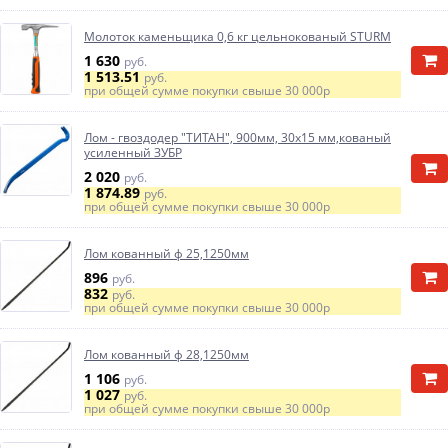
Молоток каменьщика 0,6 кг цельнокованый STURM
1 630
руб.
1 513.51
руб.
при общей сумме покупки свыше
30 000р
Лом - гвоздодер "ТИТАН", 900мм, 30х15 мм,кованый
усиленный ЗУБР
2 020
руб.
1 874.89
руб.
при общей сумме покупки свыше
30 000р
Лом кованный ф 25,1250мм
896
руб.
832
руб.
при общей сумме покупки свыше
30 000р
Лом кованный ф 28,1250мм
1 106
руб.
1 027
руб.
при общей сумме покупки свыше
30 000р