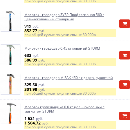
при общей сумме покупки свыше
30 000р
Молоток - гвоздодер ЗУБР Профессионал 560 г
цельнокованный столярный
919
руб.
852.77
руб.
при общей сумме покупки свыше
30 000р
Молоток - гвоздодер 0,45 кг кованый STURM
633
руб.
586.99
руб.
при общей сумме покупки свыше
30 000р
Молоток - гвоздодер MIRAX 450 г с дерев. рукояткой
325.50
руб.
301.98
руб.
при общей сумме покупки свыше
30 000р
Молоток кровельщика 0,6 кг цельнокованый с
магнитом STURM
1 621
руб.
1 504.72
руб.
при общей сумме покупки свыше
30 000р