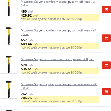
Молоток Stayer с фиберглассов. рукояткой кованый
0,4 кг
460
руб.
426.92
руб.
при общей сумме покупки свыше
30 000р
Молоток Stayer с фиберглассов. рукояткой кованый
0,5 кг
657
руб.
609.44
руб.
при общей сумме покупки свыше
30 000р
Молоток Stayer со стеклопластик. рукояткой 0,6 кг
578
руб.
536.61
руб.
при общей сумме покупки свыше
30 000р
Молоток Stayer с фиберглассов. рукояткой кованый
0,8 кг
762
руб.
706.76
руб.
при общей сумме покупки свыше
30 000р