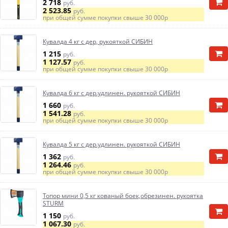
2 718
руб.
2 523.85
руб.
при общей сумме покупки свыше
30 000р
Кувалда 4 кг с дер, рукояткой СИБИН
1 215
руб.
1 127.57
руб.
при общей сумме покупки свыше
30 000р
Кувалда 6 кг с дер.удлинен. рукояткой СИБИН
1 660
руб.
1 541.28
руб.
при общей сумме покупки свыше
30 000р
Кувалда 5 кг с дер.удлинен. рукояткой СИБИН
1 362
руб.
1 264.46
руб.
при общей сумме покупки свыше
30 000р
Топор мини 0,5 кг кованый боек,обрезинен. рукоятка
STURM
1 150
руб.
1 067.30
руб.