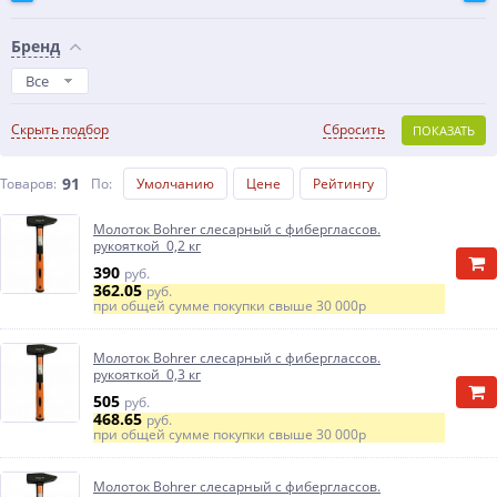
Бренд
Все
Скрыть подбор
Сбросить
ПОКАЗАТЬ
91
Товаров:
По
:
Умолчанию
Цене
Рейтингу
Молоток Bohrer слесарный с фиберглассов.
рукояткой 0,2 кг
390
руб.
362.05
руб.
при общей сумме покупки свыше
30 000р
Молоток Bohrer слесарный с фиберглассов.
рукояткой 0,3 кг
505
руб.
468.65
руб.
при общей сумме покупки свыше
30 000р
Молоток Bohrer слесарный с фиберглассов.