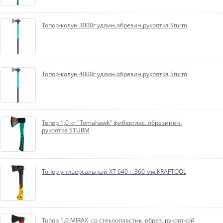
Топор-колун 3000г удлин.обрезин.рукоятка Sturm
Топор-колун 4000г удлин.обрезин.рукоятка Sturm
Топор 1,0 кг "Tomahawk" фиберглас. обрезинен.
рукоятка STURM
Топор универсальный Х7 640 г. 360 мм KRAFTOOL
Топор 1,0 MIRAX со стеклопластик. обрез. рукояткой