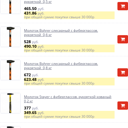
рукояткой 0,5 кг
465.50
руб.
431.86
руб.
при общей сумме покупки свыше
30 000р
Молоток Bohrer слесарный с фиберглассов.
рукояткой 0,6 кг
528
руб.
490.10
руб.
при общей сумме покупки свыше
30 000р
Молоток Bohrer слесарный с фиберглассов.
рукояткой 0,8 кг
672
руб.
623.48
руб.
при общей сумме покупки свыше
30 000р
Молоток Stayer с фиберглассов. рукояткой кованый
0,2 кг
377
руб.
349.65
руб.
при общей сумме покупки свыше
30 000р