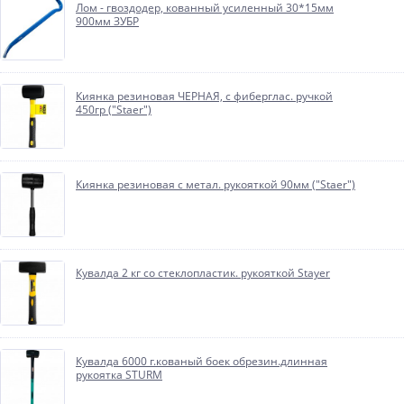
Лом - гвоздодер, кованный усиленный 30*15мм
900мм ЗУБР
Киянка резиновая ЧЕРНАЯ, с фиберглас. ручкой
450гр ("Staer")
Киянка резиновая с метал. рукояткой 90мм ("Staer")
Кувалда 2 кг со стеклопластик. рукояткой Stayer
Кувалда 6000 г.кованый боек обрезин.длинная
рукоятка STURM