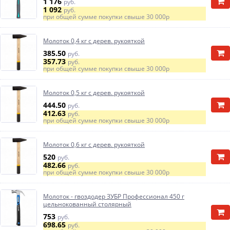
1 176
руб.
1 092
руб.
при общей сумме покупки свыше
30 000р
Молоток 0,4 кг с дерев. рукояткой
385.50
руб.
357.73
руб.
при общей сумме покупки свыше
30 000р
Молоток 0,5 кг с дерев. рукояткой
444.50
руб.
412.63
руб.
при общей сумме покупки свыше
30 000р
Молоток 0,6 кг с дерев. рукояткой
520
руб.
482.66
руб.
при общей сумме покупки свыше
30 000р
Молоток - гвоздодер ЗУБР Профессионал 450 г
цельнокованный столярный
753
руб.
698.65
руб.