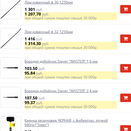
Лом кованный ф 30,1250мм
1 301
руб.
1 207.70
руб.
при общей сумме покупки свыше
30 000р
Лом кованный ф 32,1250мм
1 416
руб.
1 314.30
руб.
при общей сумме покупки свыше
30 000р
Бородок-добойник Stayer "MASTER" 1,6 мм
103.50
руб.
95.84
руб.
при общей сумме покупки свыше
30 000р
Бородок-добойник Stayer "MASTER" 2,4 мм
107.50
руб.
99.37
руб.
при общей сумме покупки свыше
30 000р
Киянка резиновая ЧЕРНАЯ, с фиберглас. ручкой
680гр ("Staer")