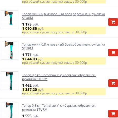
при общей сумме покупки свыше
30 000р
Топор мини 0,6 кг кованый боек,обрезинен. рукоятка
STURM
1 175
руб.
1 090.86
руб.
при общей сумме покупки свыше
30 000р
Топор мини 0,8 кг кованый боек,обрезинен. рукоятка
STURM
1 771
руб.
1 644.03
руб.
при общей сумме покупки свыше
30 000р
Топор 0,6 кг "Tomahawk" фиберглас. обрезинен.
рукоятка STURM
1 462
руб.
1 357.20
руб.
при общей сумме покупки свыше
30 000р
Топор 0,8 кг "Tomahawk" фиберглас. обрезинен.
рукоятка STURM
1 595
руб.