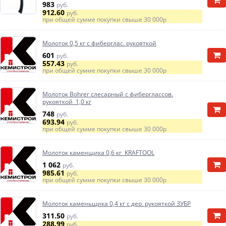
983
руб.
912.60
руб.
при общей сумме покупки свыше
30 000р
Молоток 0,5 кг с фиберглас. рукояткой
601
руб.
557.43
руб.
при общей сумме покупки свыше
30 000р
Молоток Bohrer слесарный с фиберглассов.
рукояткой 1,0 кг
748
руб.
693.94
руб.
при общей сумме покупки свыше
30 000р
Молоток каменщика 0,6 кг KRAFTOOL
1 062
руб.
985.61
руб.
при общей сумме покупки свыше
30 000р
Молоток каменьщика 0,4 кг с дер. рукояткой ЗУБР
311.50
руб.
288.99
руб.