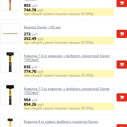
803
руб.
744.78
руб.
при общей сумме покупки свыше
30 000р
Кернер Stayer, 145 мм
272
руб.
252.49
руб.
при общей сумме покупки свыше
30 000р
Кувалда 1,0 кг кованая, с фибергл. рукояткой Stayer
"ПРОФИ"
835
руб.
774.70
руб.
при общей сумме покупки свыше
30 000р
Кувалда 1,5 кг кованая, с фибергл. рукояткой Stayer
"ПРОФИ"
964
руб.
894.26
руб.
при общей сумме покупки свыше
30 000р
Кувалда 4 кг кован. фибергл. рукоятка Stayer