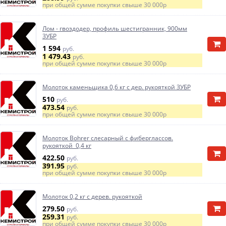
при общей сумме покупки свыше
30 000р
Лом - гвоздодер, профиль шестигранник, 900мм
ЗУБР
1 594
руб.
1 479.43
руб.
при общей сумме покупки свыше
30 000р
Молоток каменьщика 0,6 кг с дер. рукояткой ЗУБР
510
руб.
473.54
руб.
при общей сумме покупки свыше
30 000р
Молоток Bohrer слесарный с фиберглассов.
рукояткой 0,4 кг
422.50
руб.
391.95
руб.
при общей сумме покупки свыше
30 000р
Молоток 0,2 кг с дерев. рукояткой
279.50
руб.
259.31
руб.
при общей сумме покупки свыше
30 000р