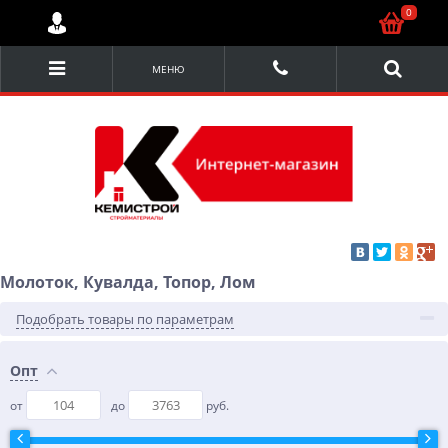
0
МЕНЮ
Молоток, Кувалда, Топор, Лом
Подобрать товары по параметрам
Опт
от
до
руб.