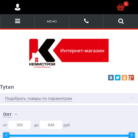
0
МЕНЮ
Tytan
Подобрать товары по параметрам
Опт
от
до
руб.