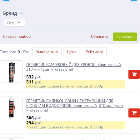
Бренд
Все
Скрыть подбор
Сбросить
ПОКАЗАТЬ
9
Товаров:
По
:
Умолчанию
Цене
Рейтингу
ГЕРМЕТИК КАУЧУКОВЫЙ ДЛЯ КРОВЛИ. Коричневый,
310 мл. Tytan Professional
532
руб.
511
руб.
при общей сумме покупки свыше
30 000р
ГЕРМЕТИК СИЛИКОНОВЫЙ НЕЙТРАЛЬНЫЙ ДЛЯ
КРОВЛИ И ВОДОСТОКОВ. Коричневый, 310 мл. Tytan
Professional
306
руб.
294
руб.
при общей сумме покупки свыше
30 000р