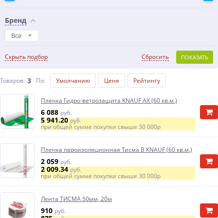
Бренд
Все
Скрыть подбор
Сбросить
ПОКАЗАТЬ
3
Товаров:
По
:
Умолчанию
Цене
Рейтингу
Пленка Гидро-ветрозащита KNAUF АX (60 кв.м.)
6 088
руб.
5 941.20
руб.
при общей сумме покупки свыше
30 000р
Пленка пароизоляционная Тисма В KNAUF (60 кв.м.)
2 059
руб.
2 009.34
руб.
при общей сумме покупки свыше
30 000р
Лента ТИСМА 50мм, 20м
910
руб.