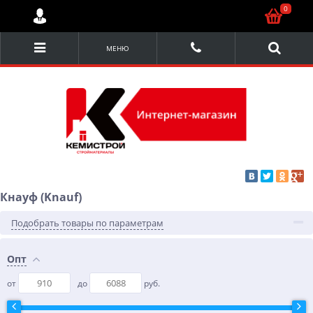
0
МЕНЮ
Кнауф (Knauf)
Подобрать товары по параметрам
Опт
от
до
руб.