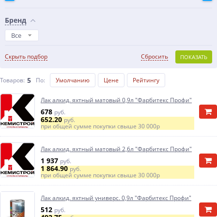
Бренд
Все
Скрыть подбор
Сбросить
ПОКАЗАТЬ
5
Товаров:
По
:
Умолчанию
Цене
Рейтингу
Лак алкид. яхтный матовый 0,9л "Фарбитекс Профи"
678
руб.
652.20
руб.
при общей сумме покупки свыше
30 000р
Лак алкид. яхтный матовый 2,6л "Фарбитекс Профи"
1 937
руб.
1 864.90
руб.
при общей сумме покупки свыше
30 000р
Лак алкид. яхтный универс. 0,9л "Фарбитекс Профи"
512
руб.