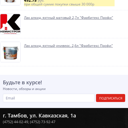
492.75
руб.
при общей сумме покупки свыше
30 000р
Лак алкид. яхтный матовый 2,7л "Фарбитекс Профи"
Лак алкид. яхтный универс. 2,6л "Фарбитекс Профи"
Будьте в курсе!
Новости, обзоры и акции
ПОДПИСАТЬСЯ
г. Тамбов, ул. Кавказская, 1а
(4752) 44-02-49,
(4752) 73-92-47