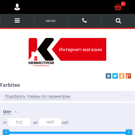
0
МЕНЮ
Farbitex
Подобрать товары по параметрам
Опт
от
до
руб.