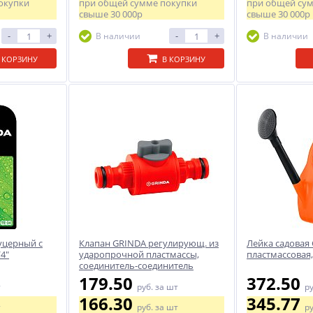
окупки
при общей сумме покупки
при общей су
свыше
30 000р
свыше
30 000р
-
+
-
+
В наличии
В наличии
 КОРЗИНУ
В КОРЗИНУ
уцерный с
Клапан GRINDA регулирующ. из
Лейка садовая
4"
ударопрочной пластмассы,
пластмассовая,
соединитель-соединитель
179.50
372.50
т
руб.
за шт
р
166.30
345.77
т
руб.
за шт
р