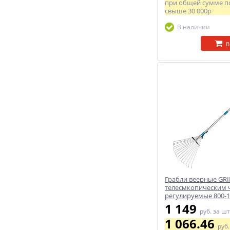
при общей сумме п
свыше
30 000р
В наличии
В
Грабли веерные GRI
телесмкопическим 
регулируемые 800-
1 149
руб.
за шт
1 066.46
руб