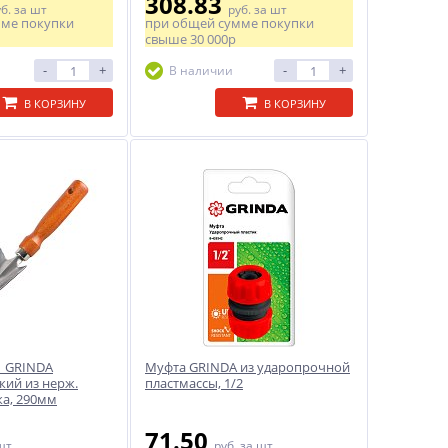
308.83
уб.
за шт
руб.
за шт
мме покупки
при общей сумме покупки
свыше
30 000р
-
+
-
+
В наличии
В КОРЗИНУ
В КОРЗИНУ
й GRINDA
Муфта GRINDA из ударопрочной
кий из нерж.
пластмассы, 1/2
ка, 290мм
71.50
шт
руб.
за шт