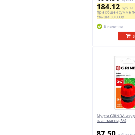
184.12
руб.
за
при общей сумме п
свыше
30 000р
В наличии
В
Муфта GRINDA из у
пластмассы, 3/4
87.50
руб.
за ш