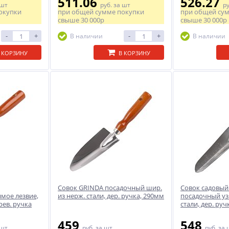
511.06
526.27
 шт
руб.
за шт
р
окупки
при общей сумме покупки
при общей су
свыше
30 000р
свыше
30 000р
-
+
-
+
В наличии
В наличии
 КОРЗИНУ
В КОРЗИНУ
Совок GRINDA посадочный шир.
Совок садовы
мое лезвие,
из нерж. стали, дер. ручка, 290мм
посадочный уз
рев. ручка
стали, дер. руч
459
548
 шт
руб.
за шт
руб.
за 