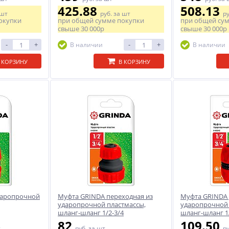
425.88
508.13
 шт
руб.
за шт
р
окупки
при общей сумме покупки
при общей су
свыше
30 000р
свыше
30 000р
-
+
-
+
В наличии
В наличии
 КОРЗИНУ
В КОРЗИНУ
даропрочной
Муфта GRINDA переходная из
Муфта GRINDA 
ударопрочной пластмассы,
ударопрочной 
шланг-шланг 1/2-3/4
шланг-шланг 1
82
109.50
т
руб.
за шт
р