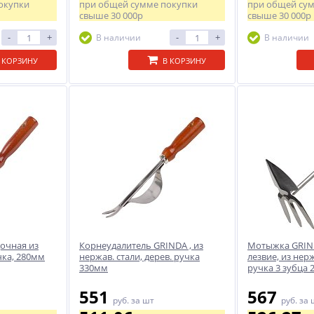
окупки
при общей сумме покупки
при общей су
свыше
30 000р
свыше
30 000р
-
+
-
+
В наличии
В наличии
 КОРЗИНУ
В КОРЗИНУ
очная из
Корнеудалитель GRINDA , из
Мотыжка GRIN
учка, 280мм
нержав. стали, дерев. ручка
лезвие, из нерж
330мм
ручка 3 зубца
551
567
руб.
за шт
руб.
за 