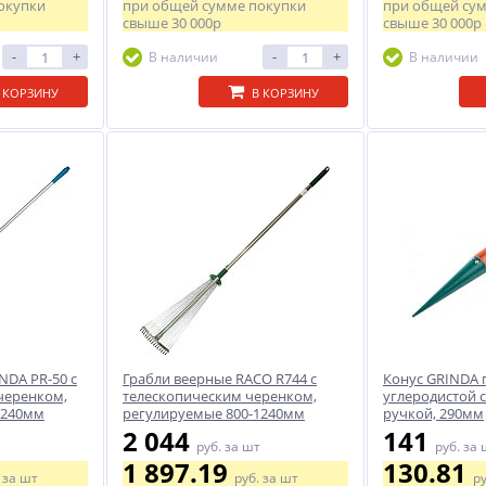
окупки
при общей сумме покупки
при общей су
свыше
30 000р
свыше
30 000р
-
+
-
+
В наличии
В наличии
 КОРЗИНУ
В КОРЗИНУ
NDA PR-50 с
Грабли веерные RACO R744 с
Конус GRINDA 
черенком,
телескопическим черенком,
углеродистой с
1240мм
регулируемые 800-1240мм
ручкой, 290мм
2 044
141
руб.
за шт
руб.
за 
1 897.19
130.81
.
за шт
руб.
за шт
р