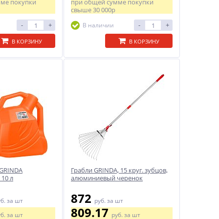
мме покупки
при общей сумме покупки
свыше
30 000р
-
+
-
+
В наличии
В КОРЗИНУ
В КОРЗИНУ
 GRINDA
Грабли GRINDA, 15 круг. зубцов,
 10 л
алюминиевый черенок
872
уб.
за шт
руб.
за шт
809.17
уб.
за шт
руб.
за шт