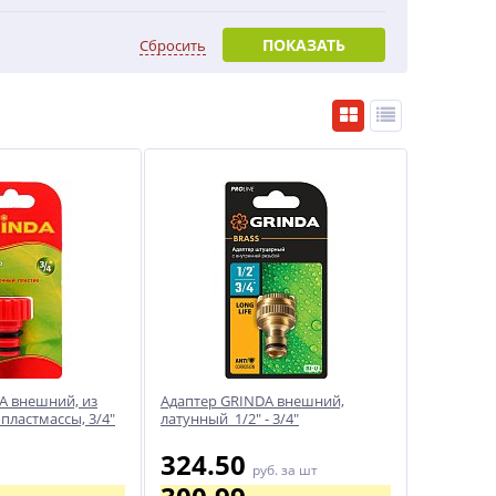
ПОКАЗАТЬ
Сбросить
A внешний, из
Адаптер GRINDA внешний,
пластмассы, 3/4"
латунный 1/2" - 3/4"
324.50
руб.
за шт