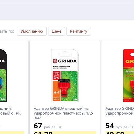
вать по
:
Умолчанию
Цене
Рейтингу
ешний,
Адаптер GRINDA внешний, из
Адаптер GRIND
овый с TPR,
ударопрочной пластмассы, 1/2-
ударопрочной 
3/4"
67
54
т
руб.
за шт
руб.
за шт