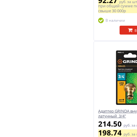
92.27
руб.
за ш
при общей сумме п
свыше
30 000р
В наличии
В
Адаптер GRINDA вну
латунный 3/4"
214.50
руб.
за
198.74
руб.
за