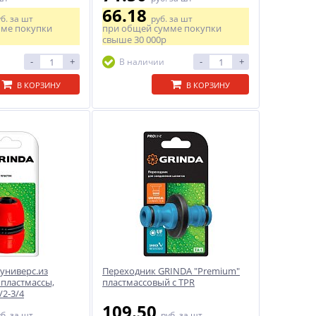
66.18
уб.
за шт
руб.
за шт
мме покупки
при общей сумме покупки
свыше
30 000р
-
+
-
+
В наличии
В КОРЗИНУ
В КОРЗИНУ
универс.из
Переходник GRINDA "Premium"
пластмассы,
пластмассовый с TPR
/2-3/4
109.50
уб.
за шт
руб.
за шт