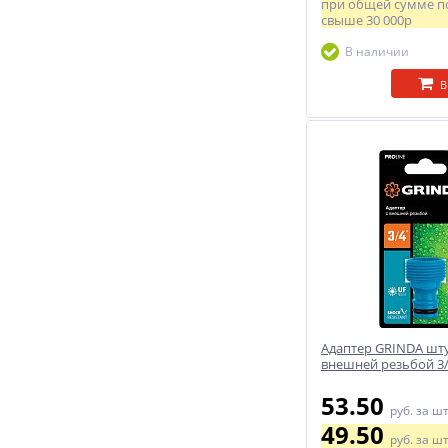
при общей сумме п
свыше
30 000р
В наличии
В
Адаптер GRINDA шт
внешней резьбой 3/
53.50
руб.
за ш
49.50
руб.
за ш