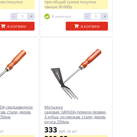
мме покупки
при общей сумме покупки
свыше
30 000р
-
+
-
+
В наличии
В КОРЗИНУ
В КОРЗИНУ
DA,сердцевидное
Мотыжка
ав. стали, дерев.
садовая GRINDA,прямое лезвие-
 250мм
3 зубца, из нержав. стали, дерев.
ручка 250мм
333
шт
руб.
за шт