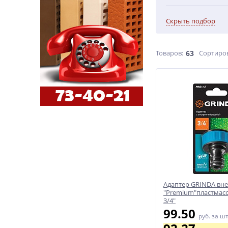
Скрыть подбор
Товаров:
63
Сортиро
Адаптер GRINDA вн
"Premium"пластмасс
3/4"
99.50
руб.
за ш