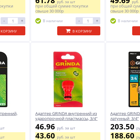
61.78
49.69
т
руб.
за шт
руб.
окупки
при общей сумме покупки
при общей су
свыше
30 000р
свыше
30 000р
-
+
-
+
В наличии
В наличии
 КОРЗИНУ
В КОРЗИНУ
тренний,
Адаптер GRINDA внутренний из
Адаптер GRIND
ударопрочной пластмассы, 3/4"
латунный 3/4"
46.96
203.50
 шт
руб.
за шт
р
43.60
188.60
 шт
руб.
за шт
р