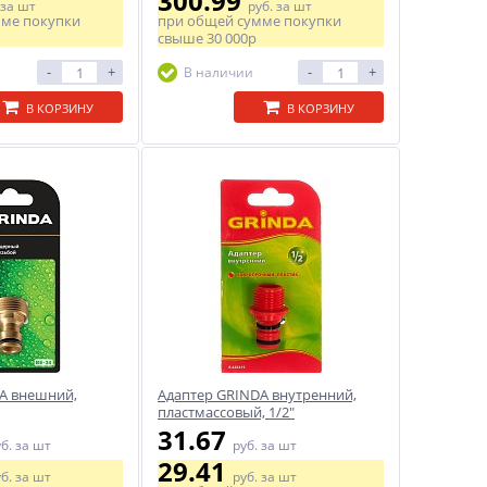
300.99
за шт
руб.
за шт
мме покупки
при общей сумме покупки
свыше
30 000р
-
+
-
+
В наличии
В КОРЗИНУ
В КОРЗИНУ
A внешний,
Адаптер GRINDA внутренний,
пластмассовый, 1/2"
31.67
уб.
за шт
руб.
за шт
29.41
уб.
за шт
руб.
за шт