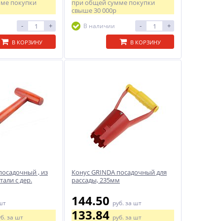
мме покупки
при общей сумме покупки
свыше
30 000р
-
+
-
+
В наличии
В КОРЗИНУ
В КОРЗИНУ
посадочный , из
Конус GRINDA посадочный для
тали с дер.
рассады, 235мм
144.50
шт
руб.
за шт
133.84
уб.
за шт
руб.
за шт