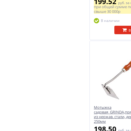
199.52
руб.
за
при общей сумме п
свыше
30 000р
В наличии
В
Мотыжка
садовая GRINDA,пря
из нержав. стали, де
250мм
198.50
руб.
за