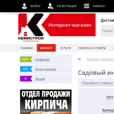
ВОЙТИ
РЕГИСТРАЦИЯ
КАТАЛОГ
Достав
ГЛАВНАЯ
КАТАЛОГ
УСЛУГИ
ОБЗОРЫ И СОВЕТЫ
|
Каталог товаров
Новинки
NEW
Хиты продаж
ХИТ
Садовый и
Акция
%
Подобрать товары 
Опт
Бренд