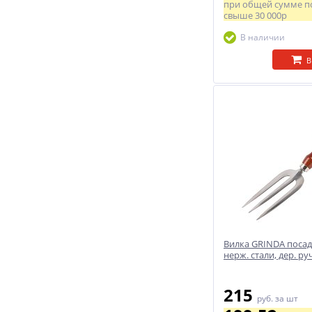
при общей сумме п
свыше
30 000р
В наличии
В
Вилка GRINDA посад
нерж. стали, дер. р
215
руб.
за шт