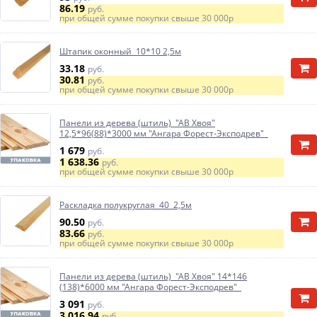
86.19
руб.
при общей сумме покупки свыше
30 000р
Штапик оконный 10*10 2,5м
33.18
руб.
30.81
руб.
при общей сумме покупки свыше
30 000р
Панели из дерева (штиль) "АВ Хвоя"
12,5*96(88)*3000 мм "Ангара Форест-Эксподрев"
1 679
руб.
1 638.36
руб.
при общей сумме покупки свыше
30 000р
Раскладка полукруглая 40 2,5м
90.50
руб.
83.66
руб.
при общей сумме покупки свыше
30 000р
Панели из дерева (штиль) "АВ Хвоя" 14*146
(138)*6000 мм "Ангара Форест-Эксподрев"
3 091
руб.
3 016.94
руб.