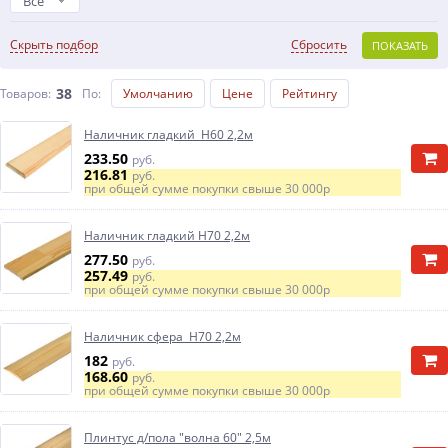
Все
Скрыть подбор
Сбросить
ПОКАЗАТЬ
38
Товаров:
По
:
Умолчанию
Цене
Рейтингу
Наличник гладкий Н60 2,2м
233.50
руб.
216.81
руб.
при общей сумме покупки свыше
30 000р
Наличник гладкий H70 2,2м
277.50
руб.
257.49
руб.
при общей сумме покупки свыше
30 000р
Наличник сфера Н70 2,2м
182
руб.
168.60
руб.
при общей сумме покупки свыше
30 000р
Плинтус д/пола "волна 60" 2,5м