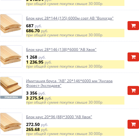
при общей сумме покупки свыше
30 000р
Блок-хаус 28*144 (135) 6000м сорт АВ "Вологда"
687
руб.
686.70
руб.
при общей сумме покупки свыше
30 000р
Блок-хаус 28*146 (138)*6000 "АВ Хвоя"
1 268
руб.
1 236.95
руб.
при общей сумме покупки свыше
30 000р
Имитация бруса "АВ" 20*146*6000 мм "Ангара
Форест-Эксподрев"
3 356
руб.
3 275.54
руб.
при общей сумме покупки свыше
30 000р
Блок-хаус 20*96 (88)*3000 "АВ Хвоя"
272.50
руб.
265.68
руб.
при общей сумме покупки свыше
30 000р