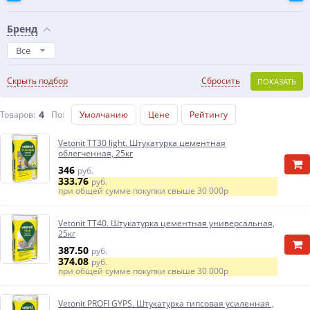
Бренд
Все
Скрыть подбор
Сбросить
ПОКАЗАТЬ
4
Товаров:
По
:
Умолчанию
Цене
Рейтингу
Vetonit ТТ30 light. Штукатурка цементная
облегченная, 25кг
346
руб.
333.76
руб.
при общей сумме покупки свыше
30 000р
Vetonit TT40. Штукатурка цементная универсальная,
25кг
387.50
руб.
374.08
руб.
при общей сумме покупки свыше
30 000р
Vetonit PROFI GYPS. Штукатурка гипсовая усиленная ,