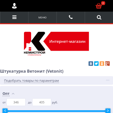
0
МЕНЮ
Штукатурка Ветонит (Vetonit)
Подобрать товары по параметрам
Опт
от
до
руб.