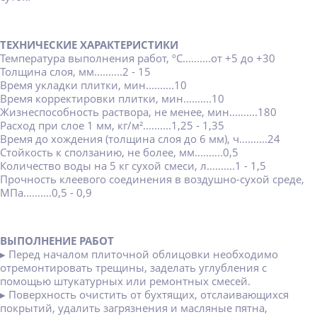
ТЕХНИЧЕСКИЕ ХАРАКТЕРИСТИКИ
Температура выполнения работ, ºС..........от +5 до +30
Толщина слоя, мм..........2 - 15
Время укладки плитки, мин..........10
Время корректировки плитки, мин..........10
Жизнеспособность раствора, не менее, мин..........180
Расход при слое 1 мм, кг/м²..........1,25 - 1,35
Время до хождения (толщина слоя до 6 мм), ч..........24
Стойкость к сползанию, не более, мм..........0,5
Количество воды на 5 кг сухой смеси, л..........1 - 1,5
Прочность клеевого соединения в воздушно-сухой среде,
МПа..........0,5 - 0,9
ВЫПОЛНЕНИЕ РАБОТ
▸ Перед началом плиточной облицовки необходимо
отремонтировать трещины, заделать углубления с
помощью штукатурных или ремонтных смесей.
▸ Поверхность очистить от бухтящих, отслаивающихся
покрытий, удалить загрязнения и масляные пятна,